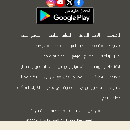
instagram
youtube
twitter
facebook
الرئيسية
الاخبار العامة
التقارير الخاصة
القسم الطبي
فيديوهات متنوعة
اخبار الفن
منوعات مسيحية
اخبار الرياضة
مطبخ الموقع
مواضيع عامة
الاقتصاد والبورصة
كمبيوتر وموبايل
اخبار الحق والضلال
فيديوهات فضائيات
مطبخ الاكل مع لى لى
تكنولوجيا
سيارات
اسعار وعروض
عقارات في مصر
الابراج الفلكية
حظك اليوم
من نحن
سياسة الخصوصية
اتصل بنا
©2024 الحق والضلال All Rights Reserved.
Powered by