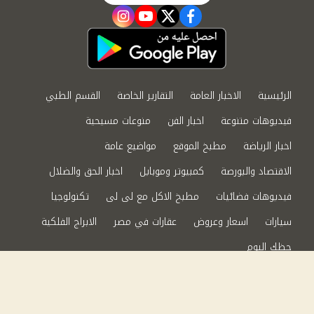
instagram
youtube
twitter
facebook
الرئيسية
الاخبار العامة
التقارير الخاصة
القسم الطبي
فيديوهات متنوعة
اخبار الفن
منوعات مسيحية
اخبار الرياضة
مطبخ الموقع
مواضيع عامة
الاقتصاد والبورصة
كمبيوتر وموبايل
اخبار الحق والضلال
فيديوهات فضائيات
مطبخ الاكل مع لى لى
تكنولوجيا
سيارات
اسعار وعروض
عقارات في مصر
الابراج الفلكية
حظك اليوم
من نحن
سياسة الخصوصية
اتصل بنا
©2024 الحق والضلال All Rights Reserved.