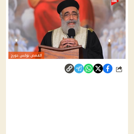
القمص بولس جورج
شارك