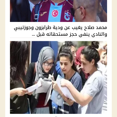
محمد صلاح يغيب عن ودية طرابزون وجوزتيبي
والنادي ينفي حجز مستحقاته قبل ...