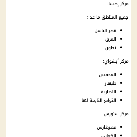
مركز إطسا:
جميع المناطق ما عدا:
قصر الباسل
الغرق
تطون
مركز أبشواي:
العجميين
طبهار
النصارية
التوابع التابعة لها
مركز سنورس:
مطرطارس
الكعابي