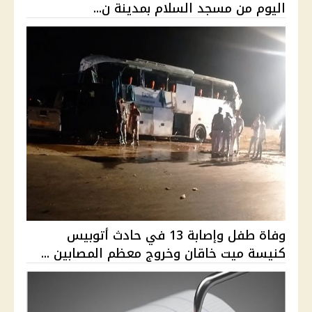
اليوم من مسجد السلام بمدينة ن...
وفاة طفل وإصابة 13 في حادث أتوبيس
كنيسة ميت خاقان وخروج معظم المصابين ...