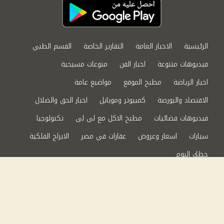
الرئيسية
الاخبار العامة
التقارير الخاصة
القسم الطبي
فيديوهات متنوعة
اخبار الفن
منوعات مسيحية
اخبار الرياضة
مطبخ الموقع
مواضيع عامة
الاقتصاد والبورصة
كمبيوتر وموبايل
اخبار الحق والضلال
فيديوهات فضائيات
مطبخ الاكل مع لى لى
تكنولوجيا
سيارات
اسعار وعروض
عقارات في مصر
الابراج الفلكية
حظك اليوم
من نحن
سياسة الخصوصية
اتصل بنا
©2024 الحق والضلال All Rights Reserved.
Powered by