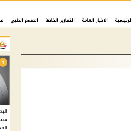
لرئيسية
الاخبار العامة
التقارير الخاصة
القسم الطبي
في
1
البح
مصر 
المد