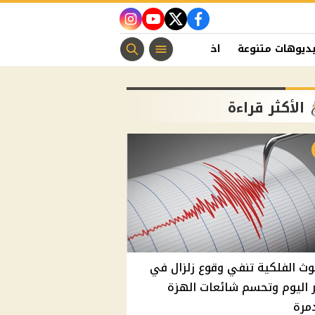
instagram
youtube
twitter
facebook
ديوهات متنوعة
اخبار الفن
منوعات مسيحية
اخبار الرياضة
الأكثر قراءة
وث الفلكية تنفي وقوع زلزال في
اليوم وتحسم شائعات الهزة
مرة