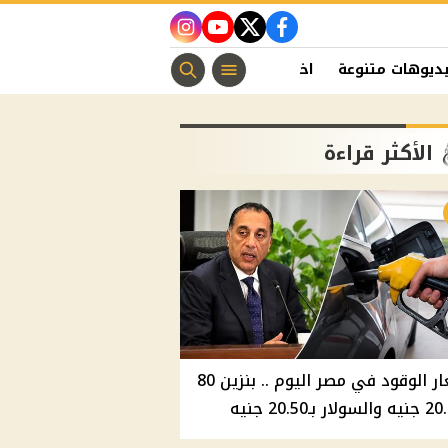
instagram
youtube
twitter
facebook
ديوهات متنوعة
اخبار الفن
منوعات مسيحية
اخبار الرياضة
الأكثر قراءة
أسعار الوقود في مصر اليوم .. بنزين 80