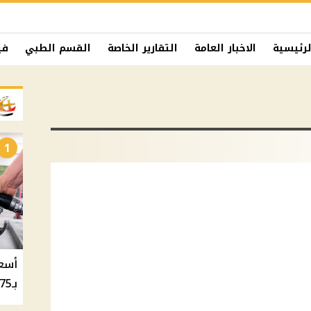
لرئيسية
الاخبار العامة
التقارير الخاصة
القسم الطبي
في
1
بـ20.75 جنيه والسولار بـ20.50 جنيه