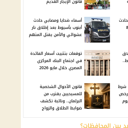
قانون الإيجار القديم
حادث
أسماء ضحايا ومصابي حادث
وب بأسيوط بعد مقتل 8
أبنوب بأسيوط بعد إطلاق نار
عشوائي والأمن يقتل المتهم
 إطلاق
توقعات بتثبيت أسعار الفائدة
..
في اجتماع البنك المركزي
المصري خلال مايو 2026
 شرط
قانون الأحوال الشخصية
 رخص
للمسيحيين يقترب من
يوم
البرلمان.. ونائبة تكشف
ضوابط الطلاق والزواج
يد بين المحافظات؟