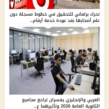
تحرك برلماني للتحقيق في خطوط مسجلة دون
علم أصحابها بعد عودة خدمة أرقام...
العربي والإنجليزي يفسران تراجع مجاميع
الثانوية العامة 2026 وتأثيرهما ع...