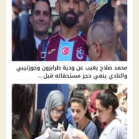
محمد صلاح يغيب عن ودية طرابزون وجوزتيبي
والنادي ينفي حجز مستحقاته قبل ...