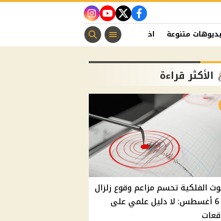
instagram
youtube
twitter
facebook
ديوهات متنوعة
اخبار الفن
منوعات مسيحية
اخبار الرياضة
الأكثر قراءة
وث الفلكية تحسم مزاعم وقوع زلزال
غدًا 6 أغسطس: لا دليل علمي على
قعات