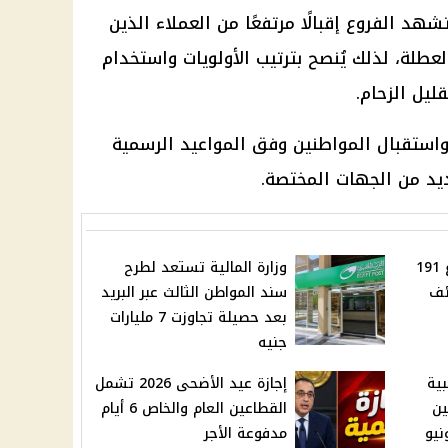
شهد الفروع إقبالًا مرتفعًا من العملاء الذين
عطلة، لذلك يُنصح بترتيب الأولويات واستخدام
قليل الزحام.
استقبال المواطنين وفق المواعيد الرسمية
ديد من الجهات المختصة.
قرار رسمي بتوفيق أوضاع 191
وزارة المالية تستعد لطرح
ئف
سند المواطن الثالث عبر البريد
بعد حصيلة تجاوزت 7 مليارات
جنيه
بية
إجازة عيد الأضحى 2026 تشمل
ين
القطاعين العام والخاص 6 أيام
 9 إلى 19 يونيو
مدفوعة الأجر