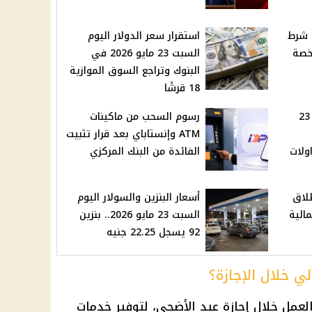
 شرط
استقرار سعر الدولار اليوم
خصة
السبت 23 مايو 2026 في
البنوك وتراجع السوق الموازية
18 قرشًا
سعر الذهب اليوم السبت 23
رسوم السحب من ماكينات
ATM وإنستاباي بعد قرار تثبيت
ولات
الفائدة من البنك المركزي
لاق
أسعار البنزين والسولار اليوم
الية
السبت 23 مايو 2026.. بنزين
92 يسجل 22.25 جنيه
ي خلال الإجازة؟
لعمل خلال
إجازة عيد الأضحى
، لتوفير خدمات