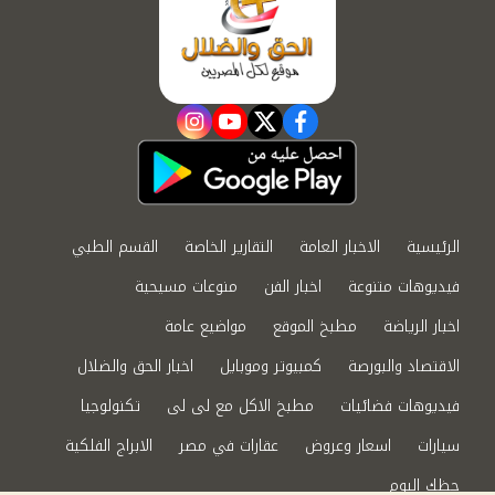
instagram
youtube
twitter
facebook
الرئيسية
الاخبار العامة
التقارير الخاصة
القسم الطبي
فيديوهات متنوعة
اخبار الفن
منوعات مسيحية
اخبار الرياضة
مطبخ الموقع
مواضيع عامة
الاقتصاد والبورصة
كمبيوتر وموبايل
اخبار الحق والضلال
فيديوهات فضائيات
مطبخ الاكل مع لى لى
تكنولوجيا
سيارات
اسعار وعروض
عقارات في مصر
الابراج الفلكية
حظك اليوم