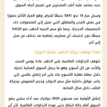
حيث يعتمد عليه أغلب المشترين في تقييم اتجاه السوق.
وسجل عيار 18 نحو 5841 جنيهًا للجرام، وهو العيار الأكثر حضورًا
في بعض المدن والمناطق التي تميل إلى المشغولات ذات
التصميمات الحديثة، بينما بلغ
سعر الجنيه الذهب
نحو 54520
جنيهًا دون احتساب أي مصاريف إضافية قد تختلف من محل
إلى آخر.
لماذا توقفت حركة الذهب عالميًا اليوم؟
تتوقف التداولات العالمية على
الذهب
عادة يومي السبت
والأحد من كل أسبوع، وهو ما يجعل السوق المحلية تتحرك
خلال عطلة نهاية الأسبوع بناءً على آخر إغلاق عالمي، إلى
جانب عوامل
داخلية
مثل
سعر الدولار
، وحجم المعروض، وحركة
الطلب داخل محال الصاغة.
إغلاق الأوقية عند مستوى 4509 دولارات بعد أداء سلبي يضع
السوق أمام حالة انتظار حتى عودة التداولات العالمية، لأن أي