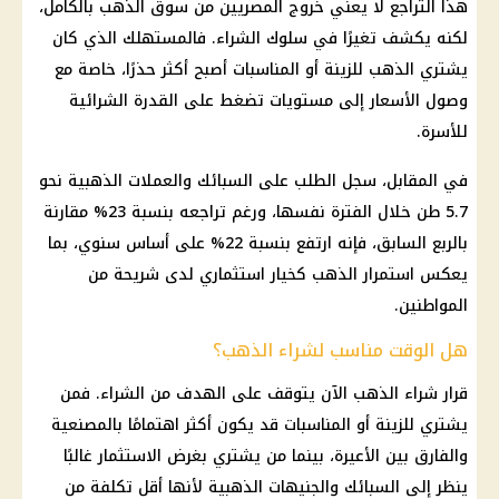
هذا التراجع لا يعني خروج المصريين من
سوق الذهب
بالكامل،
لكنه يكشف تغيرًا في سلوك الشراء. فالمستهلك الذي كان
يشتري
الذهب
للزينة أو المناسبات أصبح أكثر حذرًا، خاصة مع
وصول
الأسعار
إلى مستويات تضغط على القدرة الشرائية
للأسرة.
في المقابل، سجل الطلب على السبائك والعملات الذهبية نحو
5.7 طن خلال الفترة نفسها، ورغم تراجعه بنسبة 23% مقارنة
بالربع السابق، فإنه ارتفع بنسبة 22% على أساس سنوي، بما
يعكس استمرار
الذهب
كخيار استثماري لدى شريحة من
المواطنين.
هل الوقت مناسب لشراء الذهب؟
قرار
شراء الذهب
الآن يتوقف على الهدف من الشراء. فمن
يشتري للزينة أو المناسبات قد يكون أكثر اهتمامًا بالمصنعية
والفارق بين الأعيرة، بينما من يشتري بغرض
الاستثمار
غالبًا
ينظر إلى السبائك والجنيهات الذهبية لأنها أقل تكلفة من