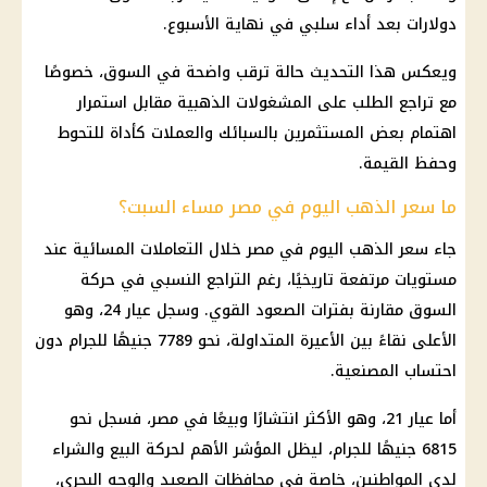
دولارات بعد أداء سلبي في نهاية الأسبوع.
ويعكس هذا التحديث حالة ترقب واضحة في السوق، خصوصًا
مع تراجع الطلب على المشغولات الذهبية مقابل استمرار
اهتمام بعض المستثمرين بالسبائك والعملات كأداة للتحوط
وحفظ القيمة.
ما سعر الذهب اليوم في مصر مساء السبت؟
جاء
سعر الذهب اليوم في مصر
خلال التعاملات المسائية عند
مستويات مرتفعة تاريخيًا، رغم التراجع النسبي في حركة
السوق مقارنة بفترات الصعود القوي. وسجل
عيار 24
، وهو
الأعلى نقاءً بين الأعيرة المتداولة، نحو 7789 جنيهًا للجرام دون
احتساب المصنعية.
أما
عيار 21
، وهو الأكثر انتشارًا وبيعًا في مصر، فسجل نحو
6815 جنيهًا للجرام، ليظل المؤشر الأهم لحركة البيع والشراء
لدى المواطنين، خاصة في
محافظات
الصعيد والوجه البحري،