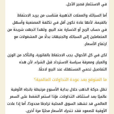
في
الاستثمار
قصير الأجل.
أما السبائك والعملات الذهبية فتناسب من يريد الاحتفاظ
بالقيمة، لأنها عادة تكون أقل في تكلفة المصنعية وأسهل
في حساب الربح أو الخسارة عند البيع. ولهذا اتجهت شريحة من
المتعاملين إلى السبائك والجنيهات بدلًا من المشغولات مع
ارتفاع
الأسعار
.
لكن في كل الأحوال، يجب الاحتفاظ بالفاتورة، والتأكد من
الوزن
والعيار، ومعرفة سياسة الاسترداد قبل الشراء، لأن هذه
التفاصيل تحمي المستهلك عند البيع لاحقًا.
ما المتوقع بعد عودة التداولات العالمية؟
تظل حركة
الذهب
خلال بداية الأسبوع مرتبطة باتجاه الأوقية
عالميًا بعد استئناف التداولات، فإذا استمر الضغط على السعر
العالمي قد تشهد السوق المحلية تراجعًا محدودًا، أما إذا عادت
الأوقية للصعود فقد تتحرك
الأسعار
محليًا مرة أخرى.