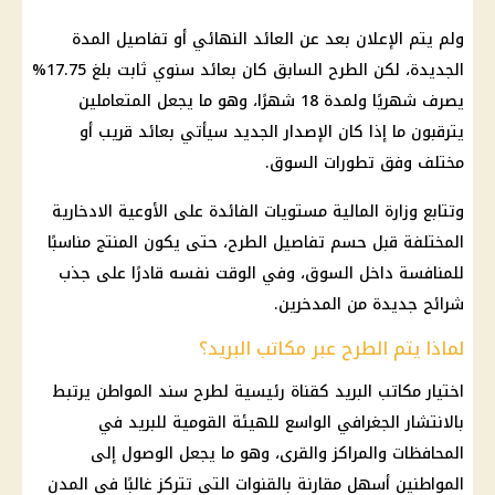
ولم يتم الإعلان بعد عن العائد النهائي أو تفاصيل المدة
الجديدة، لكن الطرح السابق كان بعائد سنوي ثابت بلغ 17.75%
يصرف شهريًا ولمدة 18 شهرًا، وهو ما يجعل المتعاملين
يترقبون ما إذا كان الإصدار الجديد سيأتي بعائد قريب أو
مختلف وفق تطورات السوق.
وتتابع
وزارة المالية
مستويات
الفائدة
على الأوعية الادخارية
المختلفة قبل حسم تفاصيل الطرح، حتى يكون المنتج مناسبًا
للمنافسة داخل السوق، وفي الوقت نفسه قادرًا على جذب
شرائح جديدة من المدخرين.
لماذا يتم الطرح عبر مكاتب البريد؟
اختيار
مكاتب البريد
كقناة رئيسية لطرح سند المواطن يرتبط
بالانتشار الجغرافي الواسع للهيئة القومية للبريد في
المحافظات
والمراكز والقرى، وهو ما يجعل الوصول إلى
المواطنين أسهل مقارنة بالقنوات التي تتركز غالبًا في المدن