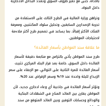
بالأداة، حتى مع تغير ظروف السوق وتعدد البدائل الادخارية
داخل
البنوك
.
وتراهن
وزارة المالية
في الطرح الثالث على الاستفادة من
تجربة الإصدارين السابقين، وتحليل سلوك المكتتبين، ومعرفة
الفئات الأكثر إقبالًا، بما يساعد في تصميم طرح أكثر ملاءمة
لاحتياجات المواطنين.
ما علاقة سند المواطن بأسعار الفائدة؟
طرح سند المواطن يأتي بالتزامن مع متابعة دقيقة لأسعار
الفائدة
داخل السوق، خاصة بعد
قرار البنك المركزي
تثبيت
أسعار الفائدة
للمرة الثانية على التوالي، مع الإبقاء على
سعر
الإيداع
لليلة واحدة عند 19% وسعر الإقراض عند 20%.
وتؤثر
أسعار الفائدة
في جاذبية أي وعاء ادخاري جديد، لأن
المواطن يقارن بين العائد المتاح في
الشهادات البنكية
والودائع وحسابات
التوفير
، وبين العائد المتوقع من سند