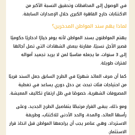
في الوصول إلى
المحافظات
وتحقيق النسبة الأكبر من
الاكتتابات خارج
القاهرة
الكبرى خلال الإصدارات السابقة.
لماذا يهم سند المواطن المدخرين؟
يهتم المواطنون بسند المواطن لأنه يوفر خيارًا ادخاريًا حكوميًا
قصير الأجل نسبيًا، مقارنة ببعض الشهادات التي تصل آجالها
إلى 3 سنوات، ما يجعله مناسبًا لمن لا يريد تجميد أمواله
لفترات طويلة.
كما أن صرف العائد شهريًا في الطرح السابق جعل السند قريبًا
من احتياجات فئات تبحث عن دخل
دوري
يساعد في تغطية
المصروفات الشهرية، خصوصًا في ظل ارتفاع تكاليف المعيشة.
ومع ذلك، يبقى
القرار
مرتبطًا بتفاصيل الطرح الجديد، وعلى
رأسها العائد، والمدة، والحد الأدنى للاكتتاب، وطريقة
الاسترداد، وهي عناصر يجب أن يراجعها المواطن قبل اتخاذ
قرار
الاستثمار
.