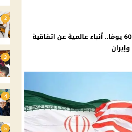
2
تمديد وقف إطلاق النار لـ60 يومًا.. أنباء عالمية عن اتفاقية
وإيران
3
4
5