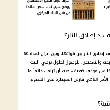
ض
أشرف غراب الخبير الاقتصادي
براء
يوضح سبب ثبات سعر الفائدة
من قبل البنك المركزي
 مد إطلاق النار؟
تراجع واشنطن بنود اتفاقية مد وقف إطلاق النار بين قواتها، وبين إيران لمدة 60
 البحث والتمحيص، للوصول لحلول ترضي البيت
كا في موقف ضعيف، حيث أن ترامب دائماً ما
الأَمر الناهي فارض السيطرة على الخصوم.
قية؟