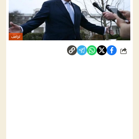
ترامب
شارك