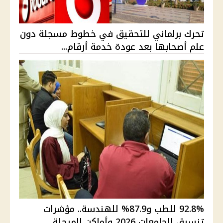
تحرك برلماني للتحقيق في خطوط مسجلة دون
علم أصحابها بعد عودة خدمة أرقام...
92.8% للطب و87.9% للهندسة.. مؤشرات
تنسيق الجامعات 2026 وأماكن المرحلة ...