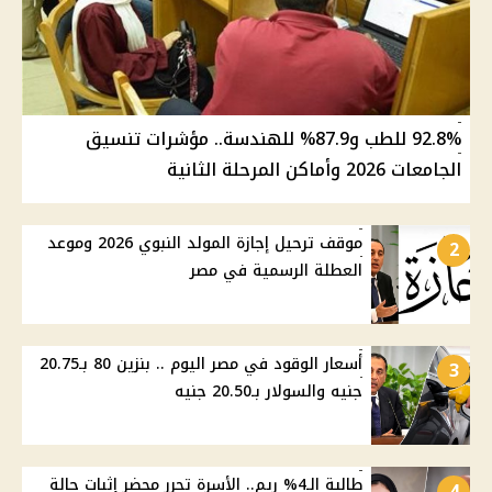
92.8% للطب و87.9% للهندسة.. مؤشرات تنسيق
الجامعات 2026 وأماكن المرحلة الثانية
موقف ترحيل إجازة المولد النبوي 2026 وموعد
2
العطلة الرسمية في مصر
أسعار الوقود في مصر اليوم .. بنزين 80 بـ20.75
3
جنيه والسولار بـ20.50 جنيه
طالبة الـ4% ريم.. الأسرة تحرر محضر إثبات حالة
4