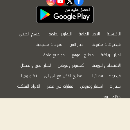
instagram
youtube
twitter
facebook
الرئيسية
الاخبار العامة
التقارير الخاصة
القسم الطبي
فيديوهات متنوعة
اخبار الفن
منوعات مسيحية
اخبار الرياضة
مطبخ الموقع
مواضيع عامة
الاقتصاد والبورصة
كمبيوتر وموبايل
اخبار الحق والضلال
فيديوهات فضائيات
مطبخ الاكل مع لى لى
تكنولوجيا
سيارات
اسعار وعروض
عقارات في مصر
الابراج الفلكية
حظك اليوم
من نحن
سياسة الخصوصية
اتصل بنا
©2024 الحق والضلال All Rights Reserved.
Powered by