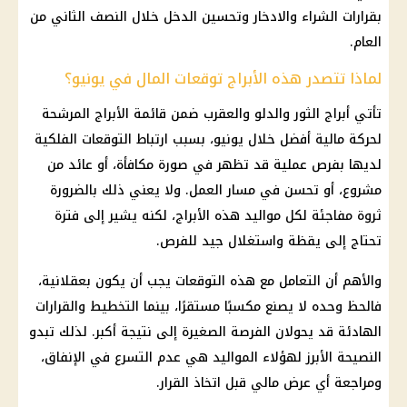
بقرارات الشراء والادخار وتحسين الدخل خلال النصف الثاني من
العام.
لماذا تتصدر هذه الأبراج توقعات المال في يونيو؟
تأتي
أبراج
الثور والدلو والعقرب ضمن قائمة
الأبراج
المرشحة
لحركة
مالية
أفضل خلال يونيو، بسبب ارتباط التوقعات الفلكية
لديها بفرص عملية قد تظهر في صورة مكافأة، أو عائد من
مشروع، أو تحسن في مسار العمل. ولا يعني ذلك بالضرورة
ثروة مفاجئة لكل مواليد هذه
الأبراج
، لكنه يشير إلى فترة
تحتاج إلى يقظة واستغلال جيد للفرص.
والأهم أن التعامل مع هذه التوقعات يجب أن يكون بعقلانية،
فالحظ وحده لا يصنع مكسبًا مستقرًا، بينما التخطيط والقرارات
الهادئة قد يحولان الفرصة الصغيرة إلى نتيجة أكبر. لذلك تبدو
النصيحة الأبرز لهؤلاء المواليد هي عدم التسرع في الإنفاق،
ومراجعة أي عرض مالي قبل اتخاذ القرار.