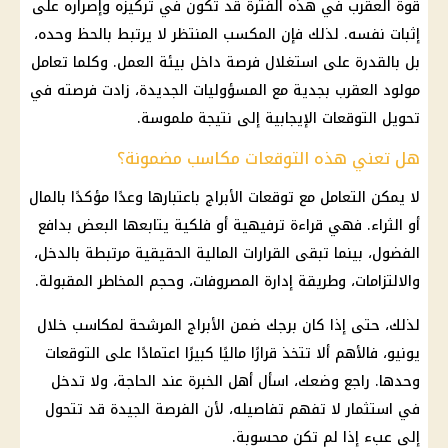
قوة العقرب في هذه الفترة قد تكون في تركيزه وإصراره على
إثبات نفسه. لذلك فإن المكسب المنتظر لا يرتبط بالحظ وحده،
بل بالقدرة على استغلال فرصة داخل بيئة العمل. وكلما تعامل
مولود العقرب بجدية مع المسؤوليات الجديدة، زادت فرصته في
تحويل التوقعات الإيجابية إلى نتيجة ملموسة.
هل تعني هذه التوقعات مكاسب مضمونة؟
لا يمكن التعامل مع
توقعات الأبراج
باعتبارها وعدًا مؤكدًا بالمال
أو الثراء. فهي قراءة ترفيهية أو فلكية يتابعها البعض بدافع
الفضول، بينما تبقى
القرارات المالية
الحقيقية مرتبطة بالدخل،
والالتزامات، وطريقة إدارة المصروفات، وحجم المخاطر المقبولة.
لذلك، حتى إذا كان برجك ضمن
الأبراج
المرشحة لمكاسب خلال
يونيو، فالأهم ألا تتخذ قرارًا ماليًا كبيرًا اعتمادًا على التوقعات
وحدها. راجع وضعك، اسأل أهل الخبرة عند الحاجة، ولا تدخل
في
استثمار
لا تفهم تفاصيله، لأن الفرصة الجيدة قد تتحول
إلى عبء إذا لم تكن محسوبة.