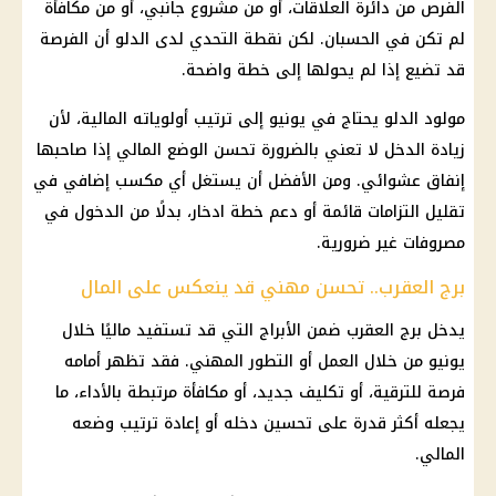
الفرص من دائرة العلاقات، أو من مشروع جانبي، أو من مكافأة
لم تكن في الحسبان. لكن نقطة التحدي لدى الدلو أن الفرصة
قد تضيع إذا لم يحولها إلى خطة واضحة.
مولود الدلو يحتاج في يونيو إلى ترتيب أولوياته
المالية
، لأن
زيادة الدخل لا تعني بالضرورة تحسن الوضع المالي إذا صاحبها
إنفاق عشوائي. ومن الأفضل أن يستغل أي مكسب إضافي في
تقليل التزامات قائمة أو دعم خطة ادخار، بدلًا من الدخول في
مصروفات غير ضرورية.
برج العقرب.. تحسن مهني قد ينعكس على المال
يدخل برج العقرب ضمن
الأبراج
التي قد تستفيد ماليًا خلال
يونيو من خلال العمل أو التطور المهني. فقد تظهر أمامه
فرصة للترقية، أو تكليف جديد، أو مكافأة مرتبطة بالأداء، ما
يجعله أكثر قدرة على تحسين دخله أو إعادة ترتيب وضعه
المالي.