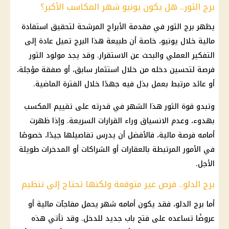
برج الثور.. هل يكون يونيو شهر المكاسب الأكبر؟
يظهر
برج الثور
في مقدمة
الأبراج
المرشحة لتحقيق استفادة
مالية
خلال يونيو، خاصة أن طبيعة هذا البرج تميل عادة إلى
التفكير العملي والبحث عن الاستقرار. وقد يجد مولود الثور
فرصة لتحسين دخله من خلال
استثمار
سابق، أو صفقة مؤجلة،
أو عائد مرتبط بعمل بذل فيه جهدًا خلال الفترة الماضية.
وتبدو قوة الثور هذا الشهر في قدرته على تقييم المكسب
بهدوء، وعدم الانسياق وراء القرارات السريعة. وإذا ظهرت
أمامه فرصة
مالية
، فالأفضل أن يدرس تفاصيلها جيدًا، خصوصًا
في الأمور المرتبطة بالعقارات أو الشراكات أو المدخرات طويلة
الأجل.
برج الدلو.. فرص غير متوقعة ولكنها تحتاج إلى تنظيم
أما
برج الدلو
، فقد يكون أمامه شهر يحمل مفاجآت
مالية
أو
عروضًا تساعده على فتح باب جديد للدخل. وقد تأتي هذه