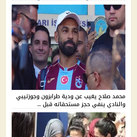
محمد صلاح يغيب عن ودية طرابزون وجوزتيبي
والنادي ينفي حجز مستحقاته قبل ...