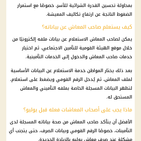
بمحاولة تحسين القدرة الشرائية للأسر، خصوصًا مع استمرار
الضغوط الناتجة عن ارتفاع تكاليف المعيشة.
كيف يستعلم صاحب المعاش عن بياناته؟
يمكن لصاحب
المعاش
الاستعلام عن بيانات ملفه إلكترونيًا من
خلال موقع
الهيئة القومية للتأمين الاجتماعي
، ثم اختيار
خدمات صاحب
المعاش
والدخول إلى الخدمات التأمينية.
بعد ذلك يختار المواطن خدمة الاستعلام عن البيانات الأساسية
لملف
المعاش
، ثم يُدخل الرقم القومي ويضغط على استعلام،
لتظهر البيانات المسجلة الخاصة بملفه التأميني والمعاش
المستحق له.
ماذا يجب على أصحاب المعاشات فعله قبل يوليو؟
الأفضل أن يتأكد صاحب
المعاش
من
صحة
بياناته المسجلة لدى
التأمينات
، خصوصًا الرقم القومي وبيانات الصرف، حتى يتجنب أي
مشكلة عند
صرف معاش
يوليو بالزيادة الجديدة.