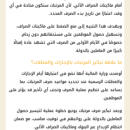
أمام ماكينات الصراف الآلي، لأن المرتبات ستكون متاحة في أي
وقت اعتبارًا من تاريخ بدء الصرف المحدد.
ويهدف هذا التنبيه إلى منع الضغط على
ماكينات الصراف
،
وتسهيل حصول
الموظفين
على مستحقاتهم دون زحام،
خصوصًا في الأيام الأولى من الصرف التي تشهد عادة إقبالًا
كبيرًا من العاملين بالدولة.
ما علاقة تبكير المرتبات بالإجازات والعطلات؟
أوضحت
وزارة المالية
أنها تضع في اعتبارها أيام
الإجازات
والعطلات الرسمية
عند تحديد مواعيد صرف
المرتبات
، بما
يساعد على تنظيم عملية الصرف وتجنب أي تأخير قد يؤثر على
الموظفين
.
ويعد
تبكير صرف مرتبات
يونيو خطوة عملية لتيسير حصول
العاملين بالدولة على رواتبهم في توقيت مناسب، مع ضمان
انتظام
الإيداع
عبر
البنوك
وماكينات
الصراف الآلي
.