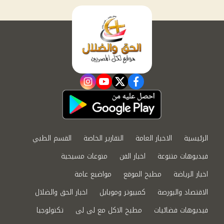
instagram
youtube
twitter
facebook
الرئيسية
الاخبار العامة
التقارير الخاصة
القسم الطبي
فيديوهات متنوعة
اخبار الفن
منوعات مسيحية
اخبار الرياضة
مطبخ الموقع
مواضيع عامة
الاقتصاد والبورصة
كمبيوتر وموبايل
اخبار الحق والضلال
فيديوهات فضائيات
مطبخ الاكل مع لى لى
تكنولوجيا