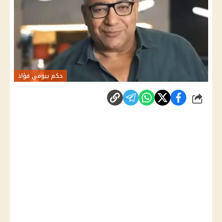
حكم بيومي فؤاد
شارك