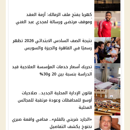
كهربا يفتح ملف الزمالك: أزمة العقد
وموقف مرتضى ورسالة لمجدي عبد الغني
نتيجة الصف السادس الابتدائي 2026 تظهر
رسميًا في القاهرة والجيزة والسويس
تحريك أسعار خدمات المؤسسة العلاجية قيد
الدراسة بنسبة بين 20 و30%
قانون الإدارة المحلية الجديد.. صلاحيات
أوسع للمحافظات وعودة مرتقبة للمجالس
المحلية
«الجارد ضربني بالقلم».. محامي واقعة صبري
نخنوخ يكشف التفاصيل