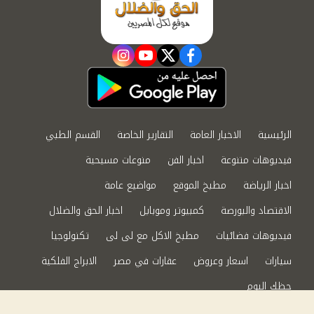
instagram
youtube
twitter
facebook
الرئيسية
الاخبار العامة
التقارير الخاصة
القسم الطبي
فيديوهات متنوعة
اخبار الفن
منوعات مسيحية
اخبار الرياضة
مطبخ الموقع
مواضيع عامة
الاقتصاد والبورصة
كمبيوتر وموبايل
اخبار الحق والضلال
فيديوهات فضائيات
مطبخ الاكل مع لى لى
تكنولوجيا
سيارات
اسعار وعروض
عقارات في مصر
الابراج الفلكية
حظك اليوم