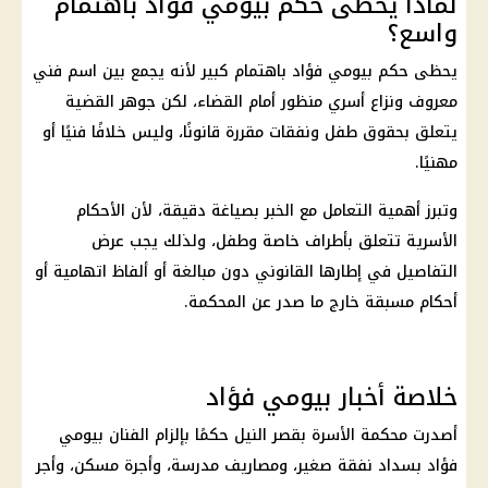
لماذا يحظى حكم بيومي فؤاد باهتمام
واسع؟
يحظى حكم بيومي فؤاد باهتمام كبير لأنه يجمع بين اسم فني
معروف ونزاع أسري منظور أمام القضاء، لكن جوهر القضية
يتعلق بحقوق طفل ونفقات مقررة قانونًا، وليس خلافًا فنيًا أو
مهنيًا.
وتبرز أهمية التعامل مع الخبر بصياغة دقيقة، لأن الأحكام
الأسرية تتعلق بأطراف خاصة وطفل، ولذلك يجب عرض
التفاصيل في إطارها القانوني دون مبالغة أو ألفاظ اتهامية أو
أحكام مسبقة خارج ما صدر عن المحكمة.
خلاصة أخبار بيومي فؤاد
أصدرت محكمة الأسرة بقصر النيل حكمًا بإلزام الفنان بيومي
فؤاد بسداد
نفقة
صغير، ومصاريف مدرسة، وأجرة مسكن، وأجر