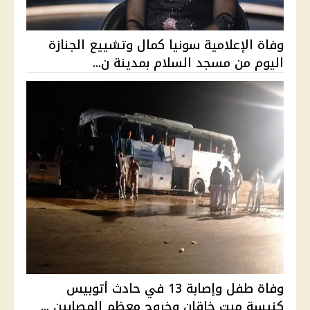
وفاة الإعلامية سونيا كمال وتشييع الجنازة
اليوم من مسجد السلام بمدينة ن...
وفاة طفل وإصابة 13 في حادث أتوبيس
كنيسة ميت خاقان وخروج معظم المصابين ...