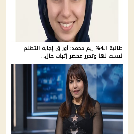
طالبة الـ4% ريم محمد: أوراق إجابة التظلم
ليست لها وتحرر محضر إثبات حال...