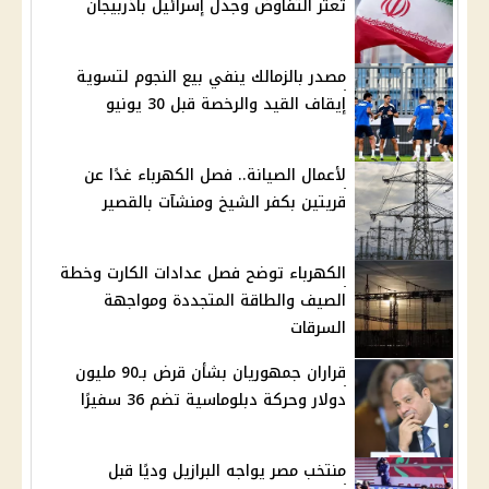
تعثر التفاوض وجدل إسرائيل بأذربيجان
مصدر بالزمالك ينفي بيع النجوم لتسوية
إيقاف القيد والرخصة قبل 30 يونيو
لأعمال الصيانة.. فصل الكهرباء غدًا عن
قريتين بكفر الشيخ ومنشآت بالقصير
الكهرباء توضح فصل عدادات الكارت وخطة
الصيف والطاقة المتجددة ومواجهة
السرقات
قراران جمهوريان بشأن قرض بـ90 مليون
دولار وحركة دبلوماسية تضم 36 سفيرًا
منتخب مصر يواجه البرازيل وديًا قبل