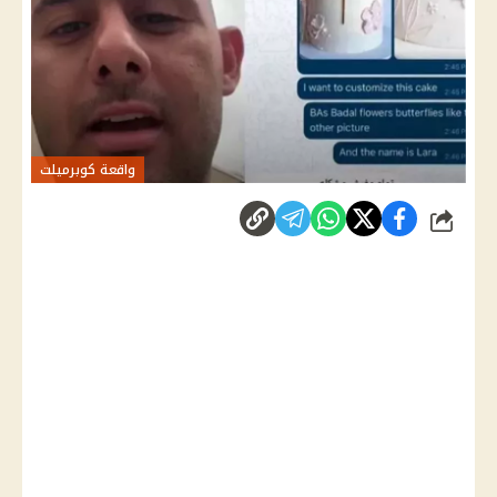
واقعة كوبرميلت
شارك