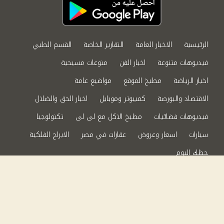
الرئيسية
الاخبار العامة
التقارير الخاصة
القسم الطبي
فيديوهات متنوعة
اخبار الفن
منوعات مسيحية
اخبار الرياضة
مطبخ الموقع
مواضيع عامة
الاقتصاد والبورصة
كمبيوتر وموبايل
اخبار الحق والضلال
فيديوهات فضائيات
مطبخ الاكل مع لى لى
تكنولوجيا
سيارات
اسعار وعروض
عقارات في مصر
الابراج الفلكية
حظك اليوم
من نحن
سياسة الخصوصية
اتصل بنا
©2024 الحق والضلال All Rights Reserved.
Powered by