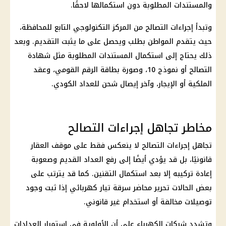
والمستندات المطلوبة دون استكمالها لاحقًا.
وتبدأ إجراءات التصالح من
المركز التكنولوجي
التابع للمحافظة،
حيث يتقدم المواطن بطلب ويحصل على ما يثبت التقديم. وبعد
ذلك يحتاج إلى استكمال المستندات المطلوبة مثل شهادة
التصالح أو
نموذج 10
، وصورة بطاقة
الرقم القومي
، وعقد
الملكية أو الإيجار، وآخر إيصال شحن للعداد الكودي.
مخاطر تجاهل إجراءات التصالح
تجاهل إجراءات التصالح لا ينعكس فقط على موقف العقار
قانونيًا، بل قد يؤدي أيضًا إلى رفع العداد القديم وصعوبة
إعادة تركيبه إلا بعد استكمال التقنين. كما قد يترتب على
بعض الحالات تحرير
محاضر سرقة تيار
كهربائي إذا ثبت وجود
توصيلات مخالفة أو استخدام غير قانوني.
وتشدد
شركات الكهرباء
على أن الأولوية في استمرار
العدادات