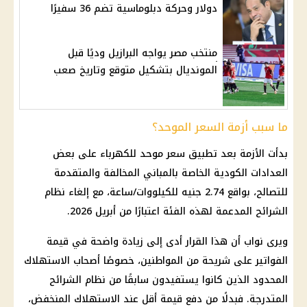
دولار وحركة دبلوماسية تضم 36 سفيرًا
منتخب مصر يواجه البرازيل وديًا قبل
المونديال بتشكيل متوقع وتاريخ صعب
ما سبب أزمة السعر الموحد؟
بدأت الأزمة بعد تطبيق سعر موحد للكهرباء على بعض
العدادات الكودية
الخاصة بالمباني المخالفة والمتقدمة
للتصالح، بواقع 2.74 جنيه للكيلووات/ساعة، مع إلغاء
نظام
الشرائح
المدعمة لهذه الفئة اعتبارًا من أبريل 2026.
ويرى نواب أن هذا القرار أدى إلى زيادة واضحة في قيمة
الفواتير على شريحة من المواطنين، خصوصًا أصحاب الاستهلاك
المحدود الذين كانوا يستفيدون سابقًا من
نظام الشرائح
المتدرجة. فبدلًا من دفع قيمة أقل عند الاستهلاك المنخفض،