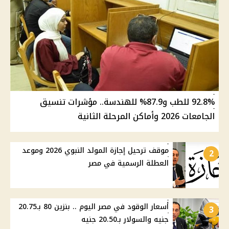
92.8% للطب و87.9% للهندسة.. مؤشرات تنسيق
الجامعات 2026 وأماكن المرحلة الثانية
موقف ترحيل إجازة المولد النبوي 2026 وموعد
2
العطلة الرسمية في مصر
أسعار الوقود في مصر اليوم .. بنزين 80 بـ20.75
3
جنيه والسولار بـ20.50 جنيه