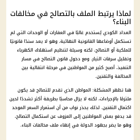
لماذا يرتبط الملف بالتصالح في مخالفات
البناء؟
العداد الكودي
يُستخدم غالبًا في العقارات أو الوحدات التي لم
تستكمل أوضاعها القانونية النهائية، وهو لا يعد سندًا قانونيًا
للملكية أو التصالح، لكنه وسيلة لتنظيم استهلاك
الكهرباء
وتقليل سرقات التيار. ومع دخول
قانون التصالح
في مسار
التنفيذ، أصبح كثير من المواطنين في مرحلة انتقالية بين
المخالفة والتقنين.
هنا تظهر المشكلة: المواطن الذي تقدم للتصالح قد يكون
ملتزمًا بالإجراءات، لكنه لا يزال محاسبًا بطريقة أكثر تشددًا لحين
اكتمال التقنين. لذلك يحذر نواب من أن استمرار السعر الموحد
قد يدفع بعض المواطنين إلى العزوف عن استكمال التصالح،
وهو ما يضر بجهود الدولة في إنهاء ملف
مخالفات البناء
.