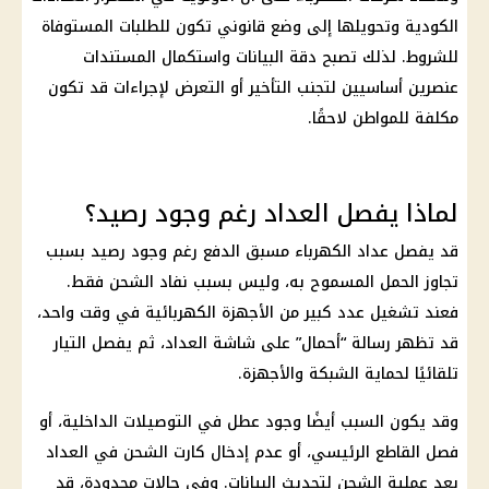
الكودية
وتحويلها إلى وضع قانوني تكون للطلبات المستوفاة
للشروط. لذلك تصبح دقة البيانات واستكمال المستندات
عنصرين أساسيين لتجنب التأخير أو التعرض لإجراءات قد تكون
مكلفة للمواطن لاحقًا.
لماذا يفصل العداد رغم وجود رصيد؟
قد يفصل
عداد الكهرباء مسبق الدفع
رغم وجود رصيد بسبب
تجاوز الحمل المسموح به، وليس بسبب نفاد الشحن فقط.
فعند تشغيل عدد كبير من الأجهزة الكهربائية في وقت واحد،
قد تظهر رسالة “أحمال” على شاشة العداد، ثم يفصل التيار
تلقائيًا لحماية الشبكة والأجهزة.
وقد يكون السبب أيضًا وجود عطل في التوصيلات
الداخلية
، أو
فصل القاطع الرئيسي، أو عدم إدخال كارت الشحن في العداد
بعد عملية الشحن لتحديث البيانات. وفي حالات محدودة، قد