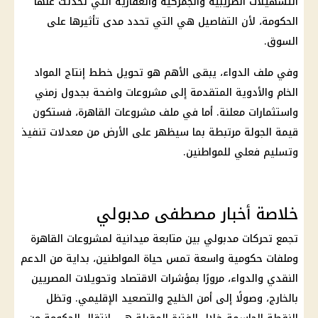
التسهيلات الضريبية والجمركية والعقارية التي تحدثت عنها
الحكومة، لأن التفاصيل هي التي تحدد مدى تأثيرها على
السوق.
وفي ملف الدواء، يبقى الأهم هو تحويل خطط إنتاج المواد
الخام والأدوية المتقدمة إلى مشروعات واضحة بجدول زمني
واستثمارات معلنة. أما في ملف مشروعات القاهرة، فستكون
قيمة الجولة مرتبطة بما سيظهر على الأرض من معدلات تنفيذ
وتسليم فعلي للمواطنين.
خلاصة أخبار مصطفى مدبولي
تجمع تحركات
مدبولي
بين متابعة ميدانية لمشروعات القاهرة
وملفات حكومية واسعة تمس حياة المواطنين، بداية من
الدعم
النقدي
والدواء، مرورًا بمؤشرات الاقتصاد وتحويلات المصريين
بالخارج، وصولًا إلى
أمن الخليج
والتصعيد الإقليمي. وتظل