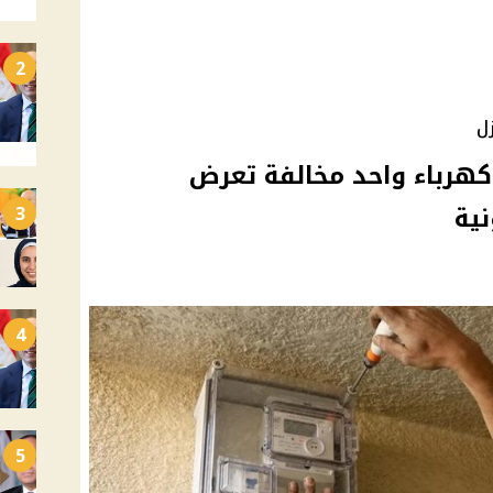
2
ل
كهرباء واحد مخالفة تعرض
نية
3
4
5