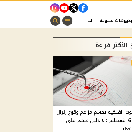
instagram
youtube
twitter
facebook
ديوهات متنوعة
اخبار الفن
منوعات مسيحية
اخبار الرياضة
الأكثر قراءة
وث الفلكية تحسم مزاعم وقوع زلزال
غدًا 6 أغسطس: لا دليل علمي على
قعات