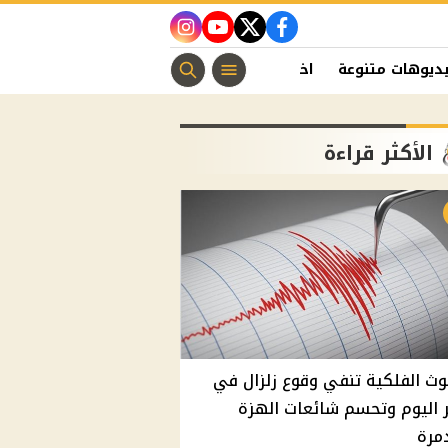
instagram
youtube
twitter
facebook
ديوهات متنوعة
اخبار الفن
منوعات مسيحية
اخبار الرياضة
الأكثر قراءة
وث الفلكية تنفي وقوع زلزال في
اليوم وتحسم شائعات الهزة
مرة