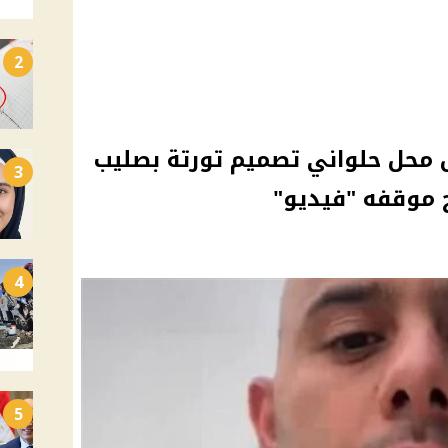
2
محل حلواني تصميم تورتة بصليب
3
 موقفه "فيديو"
4
5