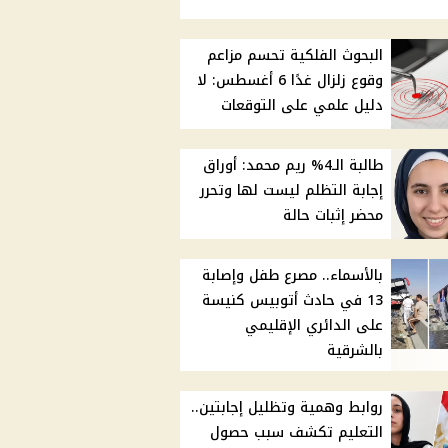
البحوث الفلكية تحسم مزاعم
وقوع زلزال غدًا 6 أغسطس: لا
دليل علمي على التوقعات
طالبة الـ4% ريم محمد: أوراق
إجابة التظلم ليست لها وتحرر
محضر إثبات حالة
بالأسماء.. مصرع طفل وإصابة
13 في حادث أتوبيس كنيسة
على الدائري الإقليمي
بالشرقية
روابط وهمية وتظليل إجابتين..
التعليم تكشف سبب حصول