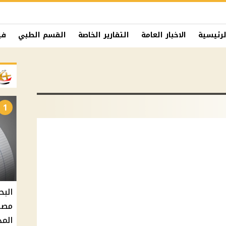
لرئيسية
الاخبار العامة
التقارير الخاصة
القسم الطبي
في
1
البح
مصر 
المد