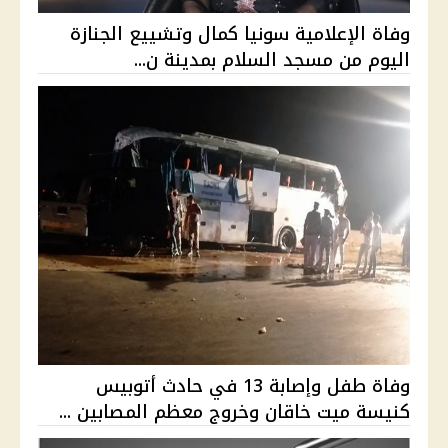
وفاة الإعلامية سونيا كمال وتشييع الجنازة
اليوم من مسجد السلام بمدينة ن...
وفاة طفل وإصابة 13 في حادث أتوبيس
كنيسة ميت خاقان وخروج معظم المصابين ...