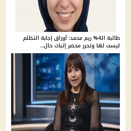
طالبة الـ4% ريم محمد: أوراق إجابة التظلم
ليست لها وتحرر محضر إثبات حال...