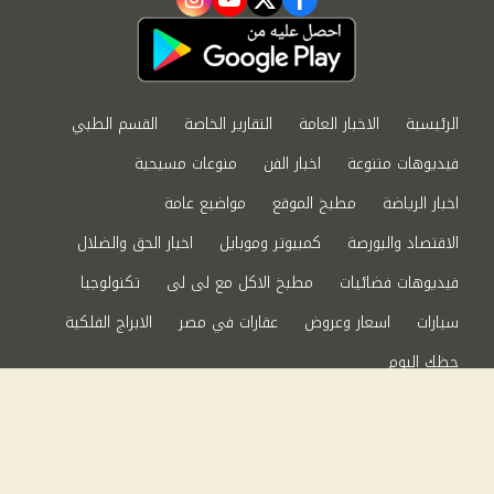
instagram
youtube
twitter
facebook
الرئيسية
الاخبار العامة
التقارير الخاصة
القسم الطبي
فيديوهات متنوعة
اخبار الفن
منوعات مسيحية
اخبار الرياضة
مطبخ الموقع
مواضيع عامة
الاقتصاد والبورصة
كمبيوتر وموبايل
اخبار الحق والضلال
فيديوهات فضائيات
مطبخ الاكل مع لى لى
تكنولوجيا
سيارات
اسعار وعروض
عقارات في مصر
الابراج الفلكية
حظك اليوم
من نحن
سياسة الخصوصية
اتصل بنا
©2024 الحق والضلال All Rights Reserved.
Powered by