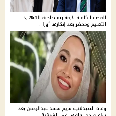
القصة الكاملة لأزمة ريم صاحبة الـ4%: رد
التعليم ومحضر بعد إنكارها أورا...
وفاة الصيدلانية مريم محمد عبدالرحمن بعد
ساعات من زفافها في الشرقية