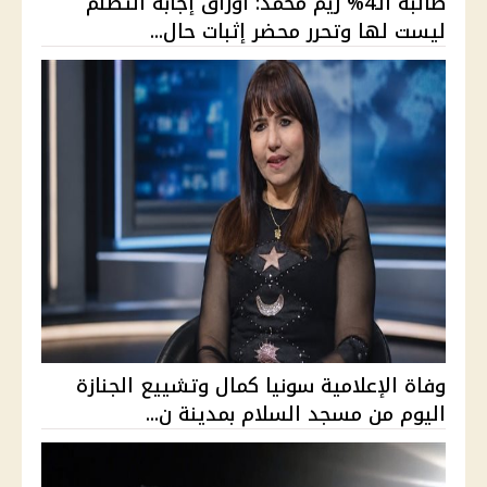
طالبة الـ4% ريم محمد: أوراق إجابة التظلم
ليست لها وتحرر محضر إثبات حال...
وفاة الإعلامية سونيا كمال وتشييع الجنازة
اليوم من مسجد السلام بمدينة ن...