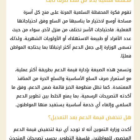
محفظة سلعية بدلًا من نمط صرف ثابت
تقوم فكرة المحفظة السلعية المرنة على منح كل أسرة
مساحة أوسع لاختيار ما يناسبها من السلع وفق احتياجاتها
الفعلية. فاحتياجات الأسر تختلف من منزل لآخر، سواء من حيث
عدد الأفراد أو طبيعة الاستهلاك أو الأولويات الشهرية، ولذلك
تسعى الوزارة إلى جعل الدعم أكثر ارتباطًا بما يحتاجه المواطن
فعليًا.
وتسمح هذه الصيغة بإدارة قيمة الدعم بطريقة أكثر عملية،
مع استمرار صرف السلع الأساسية والسلع الحرة من المنافذ
المعتمدة. كما تظل منظومة الخبز قائمة ضمن الدعم، وفق ما
أكدته التصريحات الرسمية، بما يمنع الخلط بين تطوير الدعم
السلعي وإلغاء أي خدمة أساسية يستفيد منها المواطنون.
هل تنخفض قيمة الدعم بعد التعديل؟
أكدت وزارة التموين أنه لا توجد أي نية لتخفيض قيمة الدعم
المخصص للمواطنين. فلسفة التطوير، بحسب تصريحات المتحدث