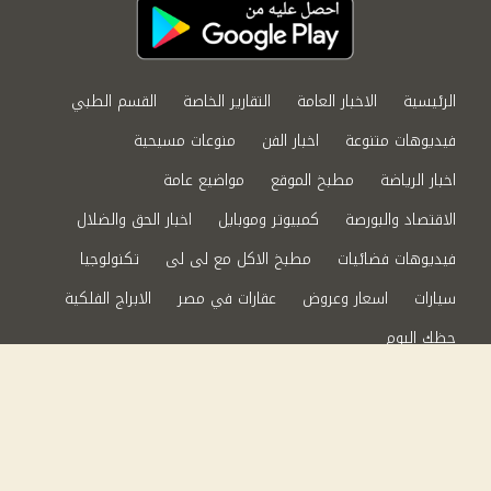
الرئيسية
الاخبار العامة
التقارير الخاصة
القسم الطبي
فيديوهات متنوعة
اخبار الفن
منوعات مسيحية
اخبار الرياضة
مطبخ الموقع
مواضيع عامة
الاقتصاد والبورصة
كمبيوتر وموبايل
اخبار الحق والضلال
فيديوهات فضائيات
مطبخ الاكل مع لى لى
تكنولوجيا
سيارات
اسعار وعروض
عقارات في مصر
الابراج الفلكية
حظك اليوم
من نحن
سياسة الخصوصية
اتصل بنا
©2024 الحق والضلال All Rights Reserved.
Powered by