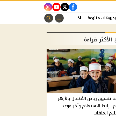
instagram
youtube
twitter
facebook
ديوهات متنوعة
اخبار الفن
منوعات مسيحية
اخبار الرياضة
الأكثر قراءة
ة تنسيق رياض الأطفال بالأزهر
م.. رابط الاستعلام وآخر موعد
يم الملفات