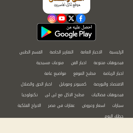
instagram
youtube
twitter
facebook
الرئيسية
الاخبار العامة
التقارير الخاصة
القسم الطبي
فيديوهات متنوعة
اخبار الفن
منوعات مسيحية
اخبار الرياضة
مطبخ الموقع
مواضيع عامة
الاقتصاد والبورصة
كمبيوتر وموبايل
اخبار الحق والضلال
فيديوهات فضائيات
مطبخ الاكل مع لى لى
تكنولوجيا
سيارات
اسعار وعروض
عقارات في مصر
الابراج الفلكية
حظك اليوم
من نحن
سياسة الخصوصية
اتصل بنا