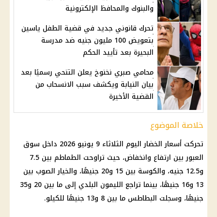
والبنوك والمحافظ الإلكترونية
تحرك قانوني جديد في قضية الطفل ياسين
بتعويض 100 مليون جنيه ضد مدرسة
البحيرة بعد تأييد الحكم
محامي صبري نخنوخ يعلن التنحي رسميًا بعد
بيان النيابة ويكشف سبب الانسحاب من
القضية الأخيرة
خلاصة الموضوع
تحركت أسعار الخضار اليوم الثلاثاء 9 يونيو 2026 داخل سوق
العبور بين ارتفاع وانخفاض، حيث تراوحت الطماطم بين 7.5
و12.5 جنيه، والكوسة بين 15 و20 جنيهًا، والخيار الصوب بين
13 و16 جنيهًا، بينما تراجع الليمون البلدي إلى ما بين 20 و35
جنيهًا، وسجلت البطاطس ما بين 8 و13 جنيهًا للكيلو.