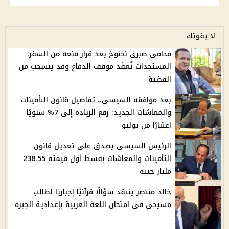
لا يفوتك
محامي صبري نخنوخ بعد قرار منعه من السفر:
المستجدات تُعقّد موقف الدفاع وقد ينسحب من
القضية
بعد موافقة السيسي.. تفاصيل قانون التأمينات
والمعاشات الجديد: رفع الزيادة إلى 7% سنويًا
اعتبارًا من يوليو
الرئيس السيسي يصدق على تعديل قانون
التأمينات والمعاشات بقسط أول قيمته 238.55
مليار جنيه
خالد منتصر ينتقد سؤالًا قرآنيًا إجباريًا لطالب
مسيحي في امتحان اللغة العربية بإعدادية الجيزة