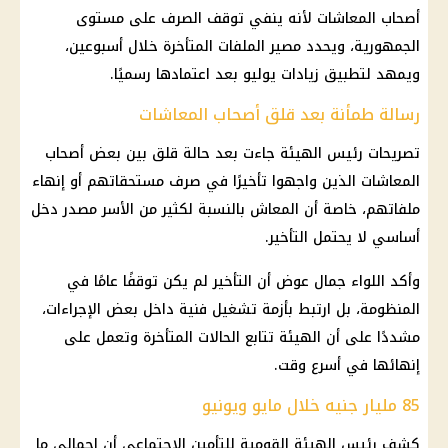
أصحاب المعاشات لأنه ينفي توقف الصرف على مستوى
الجمهورية، ويحدد مصير الملفات المتأخرة خلال أسبوعين،
ويمهد لتطبيق زيادات يوليو بعد اعتمادها رسميًا.
رسالة طمأنة بعد قلق أصحاب المعاشات
تصريحات رئيس الهيئة جاءت بعد حالة قلق بين بعض
أصحاب
المعاشات
الذين واجهوا تأخيرًا في
صرف
مستحقاتهم أو إنهاء
ملفاتهم، خاصة أن
المعاش
بالنسبة لكثير من الأسر مصدر دخل
أساسي لا يحتمل التأخير.
وأكد اللواء
جمال عوض
أن التأخير لم يكن توقفًا عامًا في
المنظومة، بل ارتبط بأزمة تشغيل فنية داخل بعض الإجراءات،
مشددًا على أن الهيئة تتابع الحالات المتأخرة وتعمل على
إنهائها في أسرع وقت.
85 مليار جنيه خلال مايو ويونيو
كشف رئيس
الهيئة القومية للتأمين الاجتماعي
أن إجمالي ما