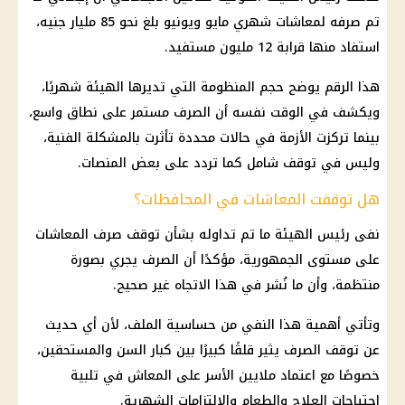
تم صرفه لمعاشات شهري مايو ويونيو بلغ نحو 85 مليار جنيه،
استفاد منها قرابة 12 مليون مستفيد.
هذا الرقم يوضح حجم المنظومة التي تديرها الهيئة شهريًا،
ويكشف في الوقت نفسه أن الصرف مستمر على نطاق واسع،
بينما تركزت الأزمة في حالات محددة تأثرت بالمشكلة الفنية،
وليس في توقف شامل كما تردد على بعض المنصات.
هل توقفت المعاشات في المحافظات؟
نفى رئيس الهيئة ما تم تداوله بشأن توقف
صرف المعاشات
على مستوى الجمهورية، مؤكدًا أن الصرف يجري بصورة
منتظمة، وأن ما نُشر في هذا الاتجاه غير صحيح.
وتأتي أهمية هذا النفي من حساسية الملف، لأن أي حديث
عن توقف الصرف يثير قلقًا كبيرًا بين كبار السن والمستحقين،
خصوصًا مع اعتماد ملايين الأسر على
المعاش
في تلبية
احتياجات العلاج والطعام والالتزامات الشهرية.