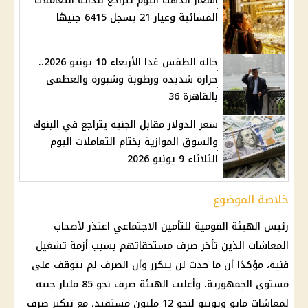
أسعار الذهب اليوم تتراجع ببداية التعاملات
المسائية وعيار 21 يسجل 6415 جنيهًا
حالة الطقس غدا الأربعاء 10 يونيو 2026..
حرارة شديدة ورطوبة وشبورة والعظمى
بالقاهرة 36
سعر الدولار مقابل الجنيه يتراجع في البنوك
والسوق الموازية بختام التعاملات اليوم
الثلاثاء 9 يونيو 2026
خلاصة الموضوع
رئيس
الهيئة القومية للتأمين الاجتماعي
اعتذر لأصحاب
المعاشات
الذين تأخر صرف مستحقاتهم بسبب أزمة تشغيل
فنية، مؤكدًا أن ما حدث لن يتكرر وأن الصرف لم يتوقف على
مستوى الجمهورية. وأعلنت الهيئة صرف نحو 85 مليار جنيه
لمعاشات مايو ويونيو لنحو 12 مليون مستفيد، مع تبكير صرف