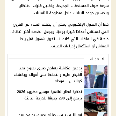
سرعة صرف المستحقات الجديدة، وتقليل فترات الانتظار،
وتحسين جودة البيانات داخل
منظومة التأمينات
.
كما أن التحول الإلكتروني يمكن أن يخفف العبء عن الفروع
التي تستقبل أعدادًا كبيرة يوميًا، ويجعل الخدمة أكثر انتظامًا،
خاصة في الملفات التي كانت تستغرق شهورًا قبل ربط
المعاش
أو استكمال إجراءات الصرف.
لا يفوتك
توفيق عكاشة يهاجم صبري نخنوخ بعد
القبض عليه والتحفظ على أمواله ويكشف
كواليس سقوطه
تذكرة قطار القاهرة مرسى مطروح 2026
ترتفع إلى 290 جنيهًا للدرجة الثالثة
أبو الليف ينفي صلته بصبري نخنوخ بعد