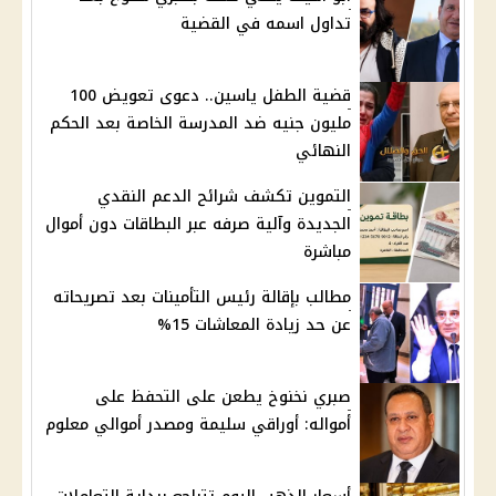
تداول اسمه في القضية
قضية الطفل ياسين.. دعوى تعويض 100
مليون جنيه ضد المدرسة الخاصة بعد الحكم
النهائي
التموين تكشف شرائح الدعم النقدي
الجديدة وآلية صرفه عبر البطاقات دون أموال
مباشرة
مطالب بإقالة رئيس التأمينات بعد تصريحاته
عن حد زيادة المعاشات 15%
صبري نخنوخ يطعن على التحفظ على
أمواله: أوراقي سليمة ومصدر أموالي معلوم