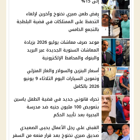
إلى 15%
رفض طعن صبري نخنوخ وآخرين لإلغاء
التحفظ على الممتلكات في قضية البلطجة
بالتجمع الخامس
موعد صرف معاشات يوليو 2026 بزيادة
المعاشات السنوية الجديدة عبر البريد
والبنوك والمحافظ الإلكترونية
أسعار البنزين والسولار والغاز المنزلي
وتموين السيارات اليوم الثلاثاء 9 يونيو
2026 بالكامل
تحرك قانوني جديد في قضية الطفل ياسين
بتعويض 100 مليون جنيه ضد مدرسة
البحيرة بعد تأييد الحكم
القبض علي رجل الأعمال يحيى الصعيدي
صديق صبري نخنوخ بعد قرار منعه من السفر