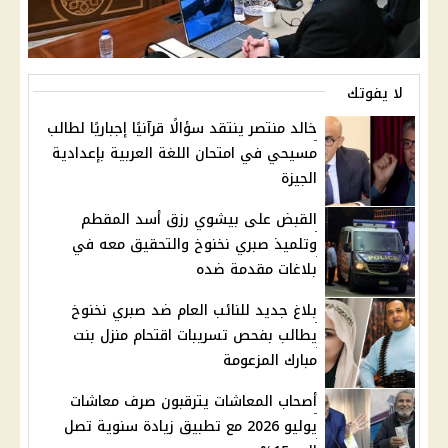
لا يفوتك
خالد منتصر ينتقد سؤالًا قرآنيًا إجباريًا لطالب
مسيحي في امتحان اللغة العربية بإعدادية
الجيزة
القبض على بيشوي رزق أسد المقطم
وتلميذ صبري نخنوخ والتحقيق معه في
بلاغات مقدمة ضده
بلاغ جديد للنائب العام ضد صبري نخنوخ
يطالب بفحص تسريبات اقتحام منزل بنت
مبارك المزعومة
أصحاب المعاشات يترقبون صرف معاشات
يوليو 2026 مع تطبيق زيادة سنوية تصل