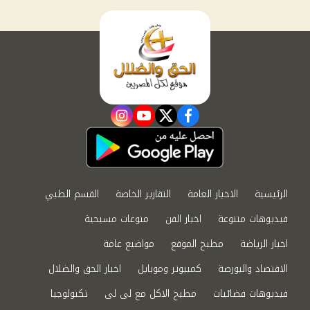
instagram
youtube
twitter
facebook
الرئيسية
الاخبار العامة
التقارير الخاصة
القسم الطبي
فيديوهات متنوعة
اخبار الفن
منوعات مسيحية
اخبار الرياضة
مطبخ الموقع
مواضيع عامة
الاقتصاد والبورصة
كمبيوتر وموبايل
اخبار الحق والضلال
فيديوهات فضائيات
مطبخ الاكل مع لى لى
تكنولوجيا