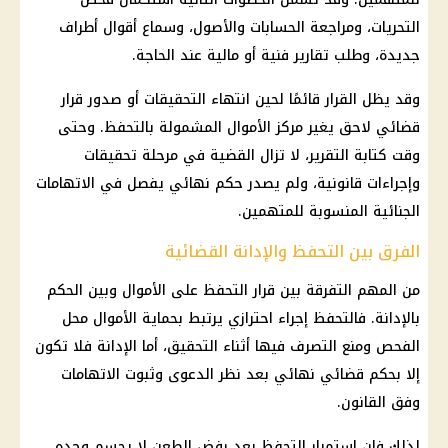
التحريات، ومراجعة الحسابات والأصول، وسماع أقوال أطراف
جديدة، وطلب تقارير فنية أو مالية عند الحاجة.
وقد يظل القرار قائمًا لحين انتهاء التحقيقات أو صدور قرار
قضائي لاحق يغير مركز الأموال المشمولة بالتحفظ. وحتى
وقت كتابة التقرير، لا تزال القضية في مرحلة تحقيقات
وإجراءات قانونية، ولم يصدر حكم نهائي يفصل في الاتهامات
الجنائية المنسوبة للمتهمين.
الفرق بين التحفظ والإدانة القضائية
من المهم التفرقة بين قرار
التحفظ على الأموال
وبين الحكم
بالإدانة. فالتحفظ إجراء احترازي يرتبط بحماية الأموال محل
الفحص ومنع التصرف فيها أثناء التحقيق، أما الإدانة فلا تكون
إلا بحكم قضائي نهائي بعد نظر الدعوى وثبوت الاتهامات
وفق القانون.
لذلك فإن استمرار التحفظ بعد رفض الطعن لا يحسم وحده