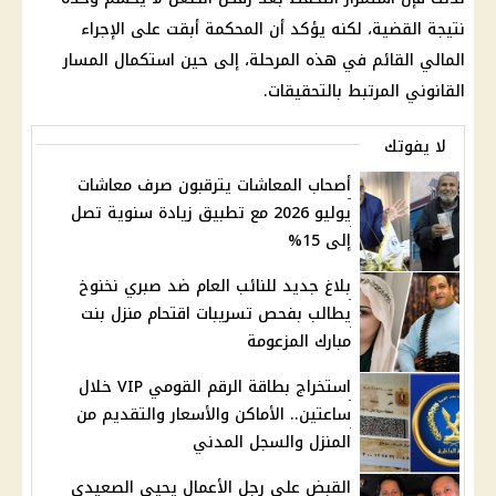
نتيجة القضية، لكنه يؤكد أن المحكمة أبقت على الإجراء
المالي القائم في هذه المرحلة، إلى حين استكمال المسار
القانوني المرتبط بالتحقيقات.
لا يفوتك
أصحاب المعاشات يترقبون صرف معاشات
يوليو 2026 مع تطبيق زيادة سنوية تصل
إلى 15%
بلاغ جديد للنائب العام ضد صبري نخنوخ
يطالب بفحص تسريبات اقتحام منزل بنت
مبارك المزعومة
استخراج بطاقة الرقم القومي VIP خلال
ساعتين.. الأماكن والأسعار والتقديم من
المنزل والسجل المدني
القبض علي رجل الأعمال يحيى الصعيدي