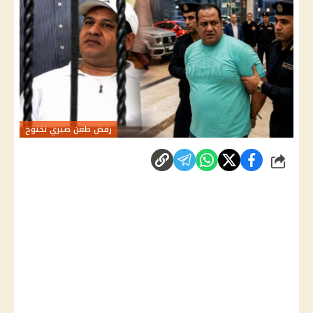
رفض طعن صبري نخنوخ
شارك