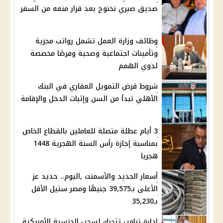
صديق صبري نخنوخ بعد قرار منعه من السفر
وظائف وزارة العمل تشمل رواتب مجزية
وتأمينات اجتماعية وصحية وفرصًا مخصصة
لذوي الهمم
شروط قرض التمويل العقاري في البنك
الأهلي تبدأ من السن وإثبات الدخل والإقامة
3 أيام عطلة متصلة للعاملين بالقطاع الخاص
بمناسبة إجازة رأس السنة الهجرية 1448
هجريا
أسعار الحديد والأسمنت ,اليوم.. حديد عز
الأعلى بـ39,575 جنيهًا ومصر ستيل الأقل
بـ35,230
إدارة ترامب تتحرك لسحب الجنسية الأمريكية