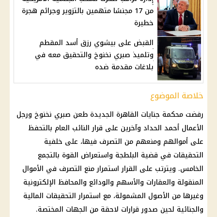
من 17 مجنسًا متهمين بالتزوير وجرائم هجرة
خطيرة
القبض على بيشوي رزق أسد المقطم
وتلميذ صبري نخنوخ والتحقيق معه في
بلاغات مقدمة ضده
خلاصة الموضوع
رفضت محكمة جنايات
القاهرة الجديدة
طعن
صبري نخنوخ
ورجل
الأعمال
أحمد الحداد
وآخرين على
قرار النائب العام
بالتحفظ
على أموالهم ومنعهم من التصرف فيها، على خلفية
التحقيقات
في قضية
البلطجة
واستعراض القوة بالتجمع
الخامس. ويترتب على القرار استمرار
منع التصرف في الأموال
المنقولة والعقارات والأسهم والودائع والمحافظ الإلكترونية
وغيرها من الأصول المشمولة، مع استمرار
التحقيقات المالية
والجنائية لحين صدور قرارات لاحقة من الجهات المختصة.