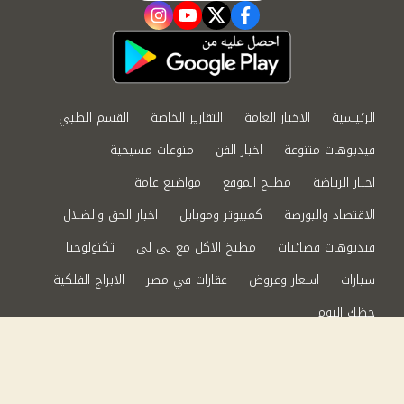
instagram
youtube
twitter
facebook
الرئيسية
الاخبار العامة
التقارير الخاصة
القسم الطبي
فيديوهات متنوعة
اخبار الفن
منوعات مسيحية
اخبار الرياضة
مطبخ الموقع
مواضيع عامة
الاقتصاد والبورصة
كمبيوتر وموبايل
اخبار الحق والضلال
فيديوهات فضائيات
مطبخ الاكل مع لى لى
تكنولوجيا
سيارات
اسعار وعروض
عقارات في مصر
الابراج الفلكية
حظك اليوم
من نحن
سياسة الخصوصية
اتصل بنا
©2024 الحق والضلال All Rights Reserved.