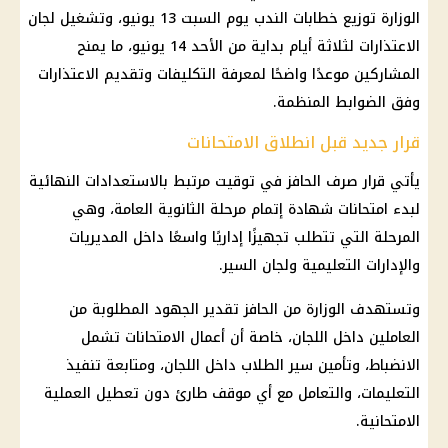
الوزارة توزيع
خطابات الندب
يوم السبت 13 يونيو، وتشغيل
لجان
الاعتذارات
لثلاثة أيام بداية من الأحد 14 يونيو، ما يمنح
المشاركين موعدًا واضحًا لمعرفة التكليفات وتقديم الاعتذارات
وفق الضوابط المنظمة.
قرار جديد قبل انطلاق الامتحانات
يأتي قرار صرف الحافز في توقيت مرتبط بالاستعدادات النهائية
لبدء امتحانات شهادة إتمام مرحلة
الثانوية العامة
، وهي
المرحلة التي تتطلب تجهيزًا إداريًا واسعًا داخل المديريات
والإدارات التعليمية ولجان السير.
وتستهدف الوزارة من الحافز تقدير الجهود المطلوبة من
العاملين داخل اللجان، خاصة أن أعمال الامتحانات تشمل
الانضباط، وتأمين سير الطلاب داخل اللجان، ومتابعة تنفيذ
التعليمات، والتعامل مع أي موقف طارئ دون تعطيل العملية
الامتحانية.