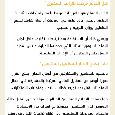
هل الحافز مرتبط بالراتب الشهري؟
الحافز المعلن هو حافز إثابة مرتبط بأعمال
امتحانات الثانوية
العامة
، وليس زيادة عامة في
المرتبات
أو قرارًا شاملًا لجميع
العاملين بوزارة
التربية والتعليم
.
ويعني ذلك أن الاستفادة منه ترتبط بالتكليف داخل لجان
الامتحانات وفق الفئات التي حددتها الوزارة، وليس بمجرد
العمل داخل
المدارس
أو الإدارات التعليمية.
ماذا يعني القرار للمعلمين المكلفين؟
بالنسبة للمعلمين والمشاركين في أعمال اللجان، يمنح القرار
صورة أوضح عن المقابل المالي المرتبط بالمشاركة في أعمال
الامتحانات، قبل بدء توزيع خطابات الندب وفتح باب الاعتذارات.
كما يساعد الإعلان المبكر عن المبالغ والمواعيد في تقليل حالة
الغموض لدى المكلفين، خصوصًا مع اقتراب بدء الامتحانات
واحتياج المديريات التعليمية إلى إنهاء ترتيبات اللجان في وقت