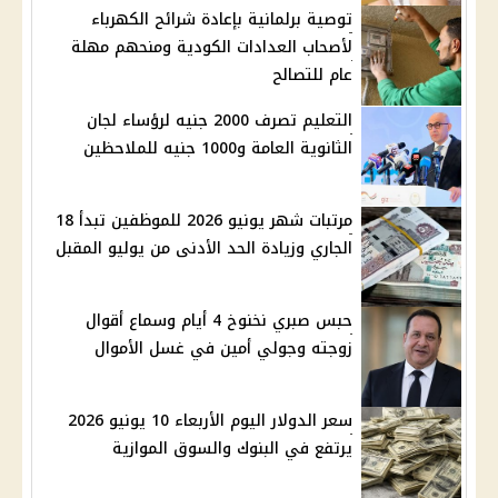
توصية برلمانية بإعادة شرائح الكهرباء
لأصحاب العدادات الكودية ومنحهم مهلة
عام للتصالح
التعليم تصرف 2000 جنيه لرؤساء لجان
الثانوية العامة و1000 جنيه للملاحظين
مرتبات شهر يونيو 2026 للموظفين تبدأ 18
الجاري وزيادة الحد الأدنى من يوليو المقبل
حبس صبري نخنوخ 4 أيام وسماع أقوال
زوجته وجولي أمين في غسل الأموال
سعر الدولار اليوم الأربعاء 10 يونيو 2026
يرتفع في البنوك والسوق الموازية