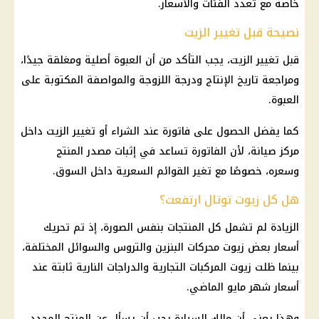
خاصة مع تعدد الفئات والأسعار.
نصيحة قبل تغيير الزيت
قبل تغيير الزيت، يجب التأكد من أن العبوة أصلية ومغلقة جيدًا،
ومراجعة تاريخ الإنتاج ودرجة اللزوجة والمواصفة المكتوبة على
العبوة.
كما يفضل الحصول على فاتورة عند الشراء أو تغيير الزيت داخل
مركز صيانة، لأن الفاتورة تساعد في إثبات مصدر المنتج
وسعره، خصوصًا مع تغير القوائم السعرية داخل السوق.
هل كل زيوت توتال ارتفعت؟
الزيادة لم تشمل كل المنتجات بنفس الصورة، إذ تم تحريك
أسعار
بعض زيوت محركات البنزين والتروس والسوائل المختلفة،
بينما ظلت زيوت المركبات التجارية والدراجات النارية ثابتة عند
أسعار
شهر مايو الماضي.
وهذا يعني أن مالك السيارة يجب أن يسأل عن المنتج المحدد