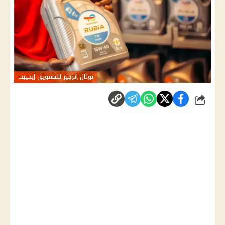
توتال إنرجيز للتسويق إيجيبت
شارك