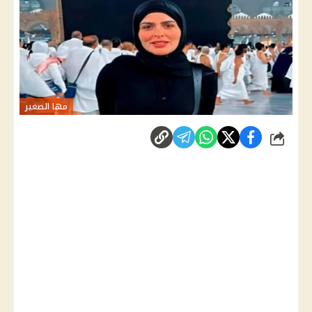
مها الصغير
شارك