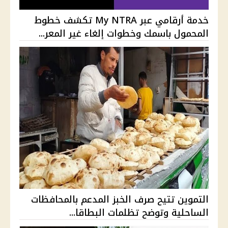
خدمة أرقامي عبر My NTRA تكشف خطوط
المحمول باسمك وخطوات إلغاء غير المعر...
التموين تتيح صرف الخبز المدعم بالمحافظات
الساحلية وتوضح تظلمات البطاقا...