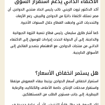
الاكتفاء الذاتي يدعم استقرار السوق
أكد الدكتور
ثروت الزيني
، نائب رئيس
اتحاد منتجي الدواجن
، أن
مصر تمتلك اكتفاءً ذاتيًا من
الدواجن والبيض
، رغم الأزمات
والتحديات التي واجهت القطاع خلال السنوات الأخيرة.
كما أشار طارق سليمان، رئيس قطاع تنمية الثروة الحيوانية
والداجنة، إلى أن الدولة اتخذت إجراءات للوصول إلى الاكتفاء
الذاتي من منتجات
الدواجن
، مع الاهتمام بتصدير الفائض إلى
الأسواق الخارجية.
هل يستمر انخفاض الأسعار؟
استمرار انخفاض
أسعار الدواجن
يرتبط ببقاء المعروض مرتفعًا
واستقرار مدخلات الإنتاج، خاصة الأعلاف والكتاكيت والرعاية
البيطرية، إلى جانب مستوى الطلب من المستهلكين.
لكن السوق قد يظل قابلًا للتذبذب، لأن أي زيادة جديدة في