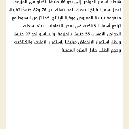
هبطت
أسعار الدواجن
إلى نحو 66 جنيهًا للكيلو في المزرعة،
ليصل
سعر الفراخ البيضاء
للمستهلك بين 76 و82 جنيهًا تقريبًا،
مدفوعة بزيادة المعروض ووفرة الإنتاج. كما تزامن الهبوط مع
تراجع
أسعار الكتاكيت
في بعض التعاملات، بينما سجلت
الدواجن
الأمهات 55 جنيهًا بالمزرعة، والساسو نحو 97 جنيهًا.
ويظل استمرار الانخفاض مرتبطًا باستقرار الأعلاف والكتاكيت
وحجم الطلب خلال الفترة المقبلة.