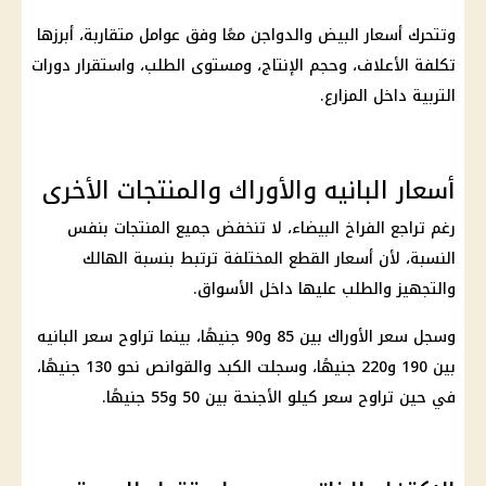
وتتحرك
أسعار البيض والدواجن
معًا وفق عوامل متقاربة، أبرزها
تكلفة الأعلاف، وحجم الإنتاج، ومستوى الطلب، واستقرار دورات
التربية داخل المزارع.
أسعار البانيه والأوراك والمنتجات الأخرى
رغم تراجع
الفراخ
البيضاء، لا تنخفض جميع المنتجات بنفس
النسبة، لأن
أسعار
القطع المختلفة ترتبط بنسبة الهالك
والتجهيز والطلب عليها داخل الأسواق.
وسجل سعر الأوراك بين 85 و90 جنيهًا، بينما تراوح
سعر البانيه
بين 190 و220 جنيهًا، وسجلت الكبد والقوانص نحو 130 جنيهًا،
في حين تراوح سعر كيلو الأجنحة بين 50 و55 جنيهًا.