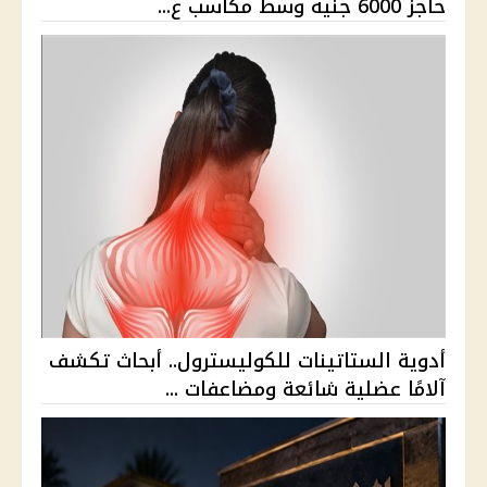
حاجز 6000 جنيه وسط مكاسب ع...
أدوية الستاتينات للكوليسترول.. أبحاث تكشف
آلامًا عضلية شائعة ومضاعفات ...