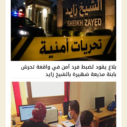
بلاغ يقود لضبط فرد أمن في واقعة تحرش
بابنة مذيعة شهيرة بالشيخ زايد