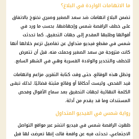
ما الاتهامات الواردة في البلاغ؟
تضمن البلاغ اتهامات ضد سعد الصغير وصبري نخنوخ بالاتفاق
على خطف الراقصة شمس وإجهاضها، بحسب ما ورد في
أقوالها وطلبها المقدم إلى جهات التحقيق. كما تحدثت
شمس في مقطع فيديو متداول عن تفاصيل تزعم خلالها أنها
كانت متزوجة من سعد الصغير وحملت منه، قبل أن تتعرض
للخطف والتخدير والولادة القسرية وهي في الشهر السابع.
وتظل هذه الوقائع، حتى وقت كتابة التقرير، مزاعم واتهامات
قيد الفحص، وليست أحكامًا أو وقائع مثبتة قضائيًا. لذلك تبقى
الكلمة النهائية لجهات التحقيق بعد سماع الأقوال وفحص
المستندات وما قد يقدم من أدلة.
رواية شمس في الفيديو المتداول
ظهرت الراقصة شمس في فيديو انتشر عبر مواقع التواصل
الاجتماعي، تحدثت فيه عن واقعة قالت إنها تعرضت لها قبل