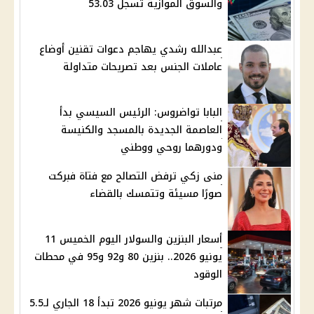
والسوق الموازية تسجل 53.03
عبدالله رشدي يهاجم دعوات تقنين أوضاع
عاملات الجنس بعد تصريحات متداولة
البابا تواضروس: الرئيس السيسي بدأ
العاصمة الجديدة بالمسجد والكنيسة
ودورهما روحي ووطني
منى زكي ترفض التصالح مع فتاة فبركت
صورًا مسيئة وتتمسك بالقضاء
أسعار البنزين والسولار اليوم الخميس 11
يونيو 2026.. بنزين 80 و92 و95 في محطات
الوقود
مرتبات شهر يونيو 2026 تبدأ 18 الجاري لـ5.5