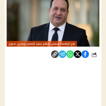
بلاغ الراقصة شمس تتهم سعد الصغير وصبري نخنوخ
شارك