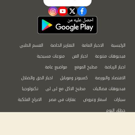
instagram
youtube
twitter
facebook
الرئيسية
الاخبار العامة
التقارير الخاصة
القسم الطبي
فيديوهات متنوعة
اخبار الفن
منوعات مسيحية
اخبار الرياضة
مطبخ الموقع
مواضيع عامة
الاقتصاد والبورصة
كمبيوتر وموبايل
اخبار الحق والضلال
فيديوهات فضائيات
مطبخ الاكل مع لى لى
تكنولوجيا
سيارات
اسعار وعروض
عقارات في مصر
الابراج الفلكية
حظك اليوم
من نحن
سياسة الخصوصية
اتصل بنا
©2024 الحق والضلال All Rights Reserved.