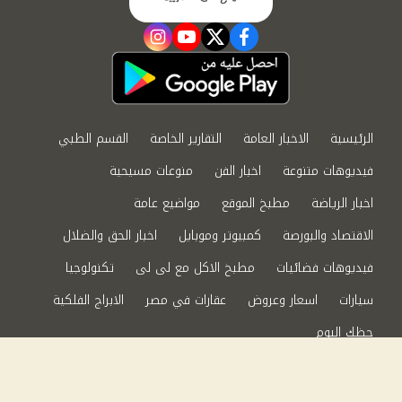
instagram
youtube
twitter
facebook
الرئيسية
الاخبار العامة
التقارير الخاصة
القسم الطبي
فيديوهات متنوعة
اخبار الفن
منوعات مسيحية
اخبار الرياضة
مطبخ الموقع
مواضيع عامة
الاقتصاد والبورصة
كمبيوتر وموبايل
اخبار الحق والضلال
فيديوهات فضائيات
مطبخ الاكل مع لى لى
تكنولوجيا
سيارات
اسعار وعروض
عقارات في مصر
الابراج الفلكية
حظك اليوم
من نحن
سياسة الخصوصية
اتصل بنا