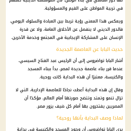
لها دور أساسي في بناء الوطن، لأن المؤسسة الدينية تسهم
في تربية المواطن على القيم والمسؤولية.
ويعكس هذا المعنى رؤية تربط بين العبادة والسلوك اليومي،
فالدور الديني لا ينفصل عن الأخلاق العامة، ولا عن قدرة
الإنسان على المشاركة الإيجابية في المجتمع وخدمة الآخرين.
حديث البابا عن العاصمة الجديدة
أشار
البابا تواضروس
إلى أن
الرئيس عبد الفتاح السيسي
،
عندما قرر بناء
عاصمة جديدة
لمصر، بدأ ببناء المسجد
والكنيسة، معتبرًا أن هذه البداية كانت روحية.
وقال إن هذه البداية أعطت نجاحًا للعاصمة الإدارية، التي لا
تزال تنمو وتمتد وتتضح صورتها أمام العالم، مؤكدًا أن
المصريين يفتخرون بها أمام كل ضيف يزور مصر.
لماذا وصف البداية بأنها روحية؟
يرى
البابا تواضروس
أن وجود المسجد والكنيسة في بداية