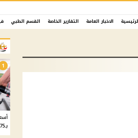
لرئيسية
الاخبار العامة
التقارير الخاصة
القسم الطبي
في
1
بـ20.75 جنيه والسولار بـ20.50 جنيه