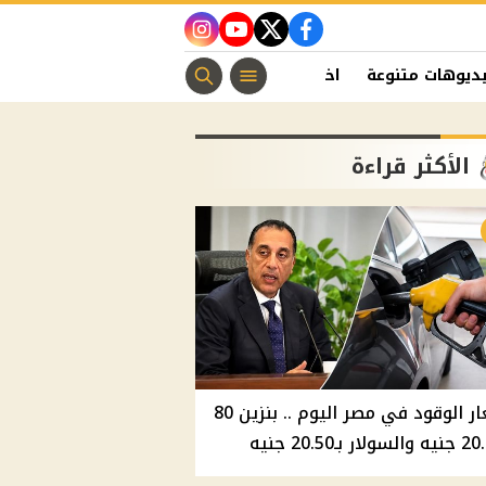
instagram
youtube
twitter
facebook
ديوهات متنوعة
اخبار الفن
منوعات مسيحية
اخبار الرياضة
الأكثر قراءة
أسعار الوقود في مصر اليوم .. بنزين 80