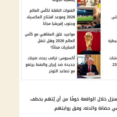
القنوات الناقلة لكأس العالم
لى
2026 وموعد افتتاح المكسيك
وجنوب إفريقيا مجانا
مواعيد غلق المقاهي مع كأس
يطرة
العالم 2026 وهل تنقل
المباريات مجانًا؟
شات
أكسيوس: ترامب يبحث ضربات
ا بقسط 238.5
جديدة ضد إيران والنفط يرتفع
مع تصاعد التوتر
منزل خلال الواقعة خوفًا من أن يُتهم بخطف
في حضانة والدته، وفق روايتهم.