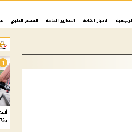
لرئيسية
الاخبار العامة
التقارير الخاصة
القسم الطبي
في
1
بـ20.75 جنيه والسولار بـ20.50 جنيه