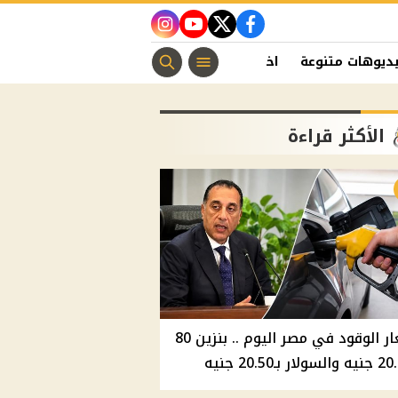
instagram
youtube
twitter
facebook
ديوهات متنوعة
اخبار الفن
منوعات مسيحية
اخبار الرياضة
الأكثر قراءة
أسعار الوقود في مصر اليوم .. بنزين 80