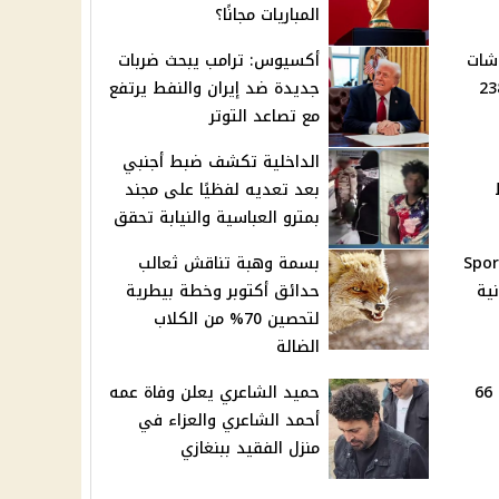
المباريات مجانًا؟
شات
أكسيوس: ترامب يبحث ضربات
ا بقسط 238.5
جديدة ضد إيران والنفط يرتفع
مع تصاعد التوتر
الداخلية تكشف ضبط أجنبي
بعد تعديه لفظيًا على مجند
بمترو العباسية والنيابة تحقق
: Sporty TV
بسمة وهبة تناقش ثعالب
انية
حدائق أكتوبر وخطة بيطرية
لتحصين 70% من الكلاب
الضالة
أسعار الدواجن تهبط إلى 66
حميد الشاعري يعلن وفاة عمه
أحمد الشاعري والعزاء في
منزل الفقيد ببنغازي