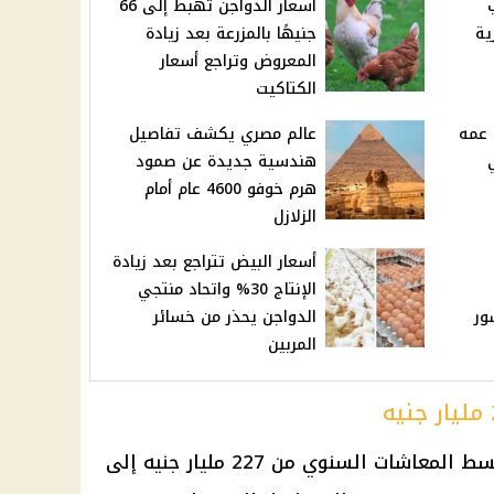
أسعار الدواجن تهبط إلى 66
ية
جنيهًا بالمزرعة بعد زيادة
المعروض وتراجع أسعار
الكتاكيت
 عمه
عالم مصري يكشف تفاصيل
هندسية جديدة عن صمود
هرم خوفو 4600 عام أمام
الزلازل
أسعار البيض تتراجع بعد زيادة
الإنتاج 30% واتحاد منتجي
ور
الدواجن يحذر من خسائر
المربين
قسط
المعاشات
السنوي من 227 مليار جنيه إلى