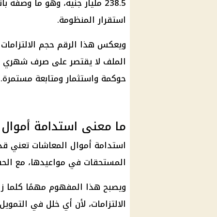
238.5 مليار جنيه، وهو ما وصفه
استقرار المنظومة.
ويعكس هذا الرقم حجم الالتزامات ا
الملف لا يقتصر على
صرف
شهري فقط
حوكمة واستثمار ومتابعة مستمرة.
ما معنى استدامة أموال 
استدامة
أموال المعاشات
تعني قدر
المستحقات في مواعيدها، مع الحفا
ويصبح هذا المفهوم مهمًا كلما ز
الالتزامات، لأن أي خلل في
التمويل