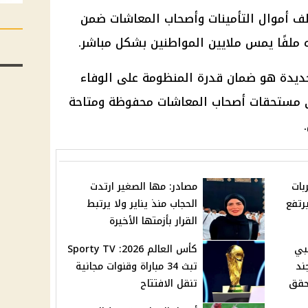
لف أموال
التأمينات
وأصحاب
المعاشات
ضمن
ره ملفًا يمس ملايين المواطنين بشكل مباشر.
جديدة هو ضمان قدرة المنظومة على الوفاء
قى مستحقات
أصحاب المعاشات
محفوظة ومتاحة
بات
مصادر: مها الصغير ارتدت
رتفع
الحجاب منذ يناير ولا يرتبط
القرار بأزمتها الأخيرة
بي
كأس العالم 2026: Sporty TV
ند
تبث 34 مباراة وقنوات مجانية
تحقق
تنقل الافتتاح