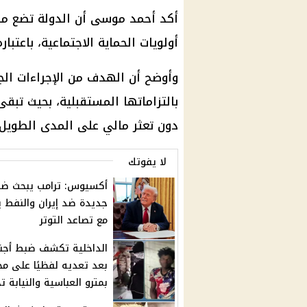
أكد
أحمد موسى
أن الدولة تضع م
أولويات
الحماية الاجتماعية
، باعتبا
وأوضح أن الهدف من الإجراءات ال
بالتزاماتها المستقبلية، بحيث تب
دون تعثر مالي على المدى الطويل.
لا يفوتك
أكسيوس: ترامب يبحث ضر
جديدة ضد إيران والنفط ي
مع تصاعد التوتر
الداخلية تكشف ضبط أجن
بعد تعديه لفظيًا على مج
بمترو العباسية والنيابة 