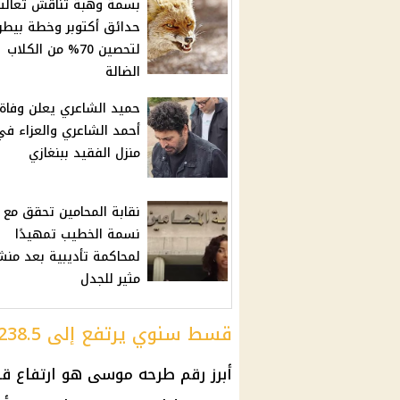
بسمة وهبة تناقش ثعالب
حدائق أكتوبر وخطة بيطر
لتحصين 70% من الكلاب
الضالة
حميد الشاعري يعلن وفاة
أحمد الشاعري والعزاء في
منزل الفقيد ببنغازي
نقابة المحامين تحقق مع
نسمة الخطيب تمهيدًا
لمحاكمة تأديبية بعد منش
مثير للجدل
قسط سنوي يرتفع إلى 238.5 مليار جنيه
أبرز رقم طرحه موسى هو ارتفاع 