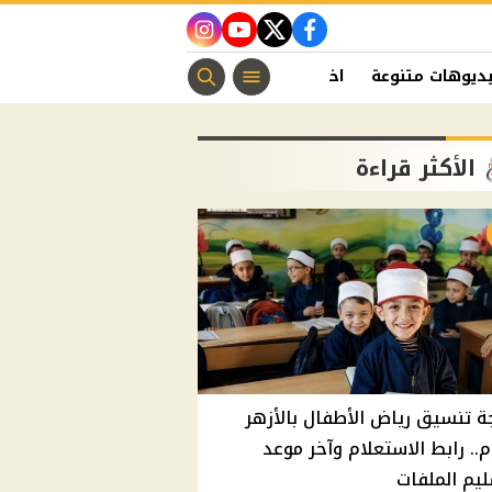
instagram
youtube
twitter
facebook
ديوهات متنوعة
اخبار الفن
منوعات مسيحية
اخبار الرياضة
الأكثر قراءة
ة تنسيق رياض الأطفال بالأزهر
م.. رابط الاستعلام وآخر موعد
يم الملفات