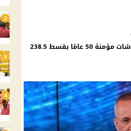
2
أحمد موسى: أموال المعاشات مؤمنة 50 عامًا بقسط 238.5
3
4