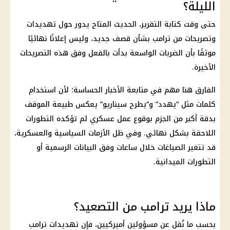
الليلة؟
حتى وقت كتابة التقرير، الحديث المتاح يدور حول تهديدات
وتصريحات من
ترامب
بشأن قصف جديد، وليس إعلانًا نهائيًا
موثقًا بأن الضربات الواسعة بدأت بالفعل وفق هذه التصريحات
الأخيرة.
الفارق هنا مهم في متابعة الأخبار الحساسة؛ لأن استخدام
كلمات مثل “يهدد” و“يطرح سيناريو” يعكس طبيعة الموقف
بدقة أكبر من الجزم بوقوع عمل عسكري لم تؤكده التطورات
اللاحقة بشكل نهائي. وفي ظل الأزمات السياسية والعسكرية،
قد تتغير الصياغات خلال ساعات وفق البيانات الرسمية أو
التطورات الميدانية.
ماذا يريد ترامب من التصعيد؟
بحسب ما نُقل عن مسؤولين أميركيين، فإن تهديدات
ترامب