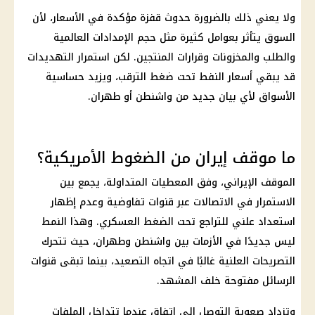
ولا يعني ذلك بالضرورة حدوث قفزة مؤكدة في
الأسعار
، لأن
السوق يتأثر بعوامل كثيرة مثل حجم الإمدادات العالمية
والطلب والمخزونات وقرارات المنتجين. لكن استمرار التهديدات
قد يبقي
أسعار النفط
تحت ضغط الترقب، ويزيد حساسية
الأسواق لأي بيان جديد من واشنطن أو
طهران
.
ما موقف إيران من الضغوط الأمريكية؟
الموقف الإيراني، وفق المعطيات المتداولة، يجمع بين
الاستمرار في الاتصالات عبر قنوات تفاوضية وعدم إظهار
استعداد علني للتراجع تحت الضغط العسكري. وهذا النمط
ليس جديدًا في الأزمات بين
واشنطن وطهران
، حيث تتحرك
التصريحات العلنية غالبًا في اتجاه التصعيد، بينما تبقى قنوات
الرسائل مفتوحة خلف المشهد.
وتزداد صعوبة التوصل إلى اتفاق عندما تتداخل الملفات