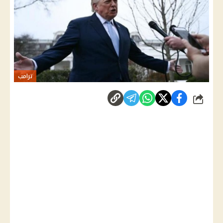
ترامب
شارك