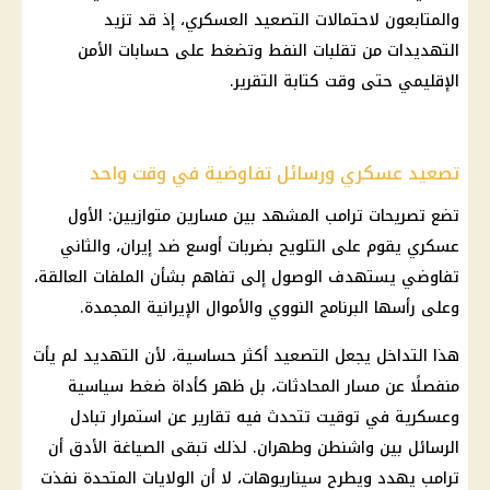
والمتابعون لاحتمالات التصعيد العسكري، إذ قد تزيد
التهديدات من تقلبات النفط وتضغط على حسابات الأمن
الإقليمي حتى وقت كتابة التقرير.
تصعيد عسكري ورسائل تفاوضية في وقت واحد
تضع
تصريحات ترامب
المشهد بين مسارين متوازيين: الأول
عسكري يقوم على التلويح بضربات أوسع ضد
إيران
، والثاني
تفاوضي يستهدف الوصول إلى تفاهم بشأن الملفات العالقة،
وعلى رأسها البرنامج النووي والأموال الإيرانية المجمدة.
هذا التداخل يجعل التصعيد أكثر حساسية، لأن التهديد لم يأت
منفصلًا عن مسار المحادثات، بل ظهر كأداة ضغط سياسية
وعسكرية في توقيت تتحدث فيه تقارير عن استمرار تبادل
الرسائل بين
واشنطن وطهران
. لذلك تبقى الصياغة الأدق أن
ترامب
يهدد ويطرح سيناريوهات، لا أن
الولايات المتحدة
نفذت