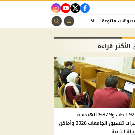
instagram
youtube
twitter
facebook
ديوهات متنوعة
اخبار الفن
منوعات مسيحية
اخبار الرياضة
الأكثر قراءة
92.8% للطب و87.9% للهندسة..
مؤشرات تنسيق الجامعات 2026 وأماكن
حلة الثانية