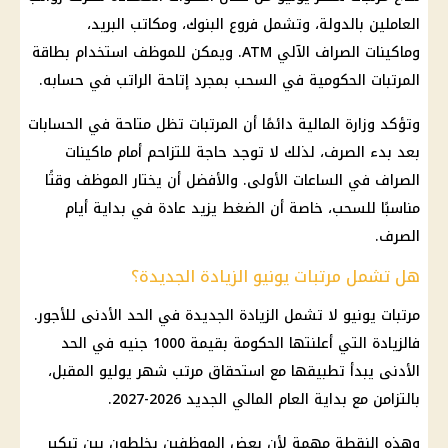
العاملين بالدولة
، وتشمل
فروع البنوك
، ومكاتب البريد،
وماكينات الصراف الآلي ATM. ويمكن للموظف استخدام بطاقة
المرتبات
الحكومية في السحب بمجرد إتاحة الراتب في حسابه.
وتؤكد
وزارة المالية
دائمًا أن
المرتبات
تظل متاحة في الحسابات
بعد بدء الصرف، لذلك لا توجد حاجة للتزاحم أمام ماكينات
الصراف في الساعات الأولى. والأفضل أن يختار الموظف وقتًا
مناسبًا للسحب، خاصة أن الضغط يزيد عادة في بداية أيام
الصرف.
هل تشمل مرتبات يونيو الزيادة الجديدة؟
مرتبات يونيو
لا تشمل الزيادة الجديدة في
الحد الأدنى للأجور
.
فالزيادة التي أعلنتها الحكومة بقيمة 1000 جنيه في الحد
الأدنى يبدأ تطبيقها مع استحقاق مرتب شهر يوليو المقبل،
بالتزامن مع بداية
العام المالي الجديد
2026-2027.
وهذه النقطة مهمة لأن بعض الموظفين يخلطون بين تبكير