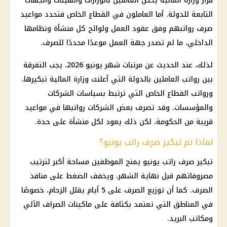
قرار
وزارة المالية
يخص العاملين بالوزارات والهيئات والجهات
التابعة للدولة. أما العاملون في
القطاع الخاص
فتحدد مواعيد
صرف رواتبهم وفق عقود العمل ولوائح كل منشأة ونظامها
الداخلي، ما لم تصدر جهة العمل موعدًا محددًا للصرف.
لذلك، عند الحديث عن
مرتبات شهر يونيو 2026
، يجب التفرقة
بين رواتب العاملين بالدولة التي أعلنت
وزارة المالية
تبكيرها،
ورواتب
القطاع الخاص
التي ترتبط بسياسات
الشركات
والمؤسسات. وقد تصرف بعض
الشركات
رواتبها في مواعيد
قريبة من الحكومة، لكن ذلك يعود لكل منشأة على حدة.
لماذا تم تبكير صرف راتب يونيو؟
تبكير صرف راتب يونيو يمنح الموظفين مساحة أكبر لترتيب
مصروفاتهم قبل نهاية الشهر، ويخفف الضغط على منافذ
الصرف. كما أن توزيع الصرف على 5 أيام يقلل الزحام، خصوصًا
في المناطق التي تعتمد بكثافة على
ماكينات الصراف الآلي
ومكاتب البريد.