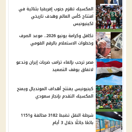
المكسيك تهزم جنوب إفريقيا بثنائية في
افتتاح كأس العالم وهدف تاريخي
لكينيونيس
تكافل وكرامة يونيو 2026.. موعد الصرف
وخطوات الاستعلام بالرقم القومي
مصر ترحب بإلغاء ترامب ضربات إيران وتدعو
لاتفاق يوقف التصعيد
كينيونيس يفتتح أهداف المونديال ويمنح
المكسيك التقدم بإنجاز سعودي
شرطة النقل تضبط 3182 مخالفة و1151
بائعًا جائلًا خلال 3 أيام