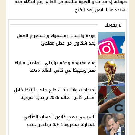
طويلة، إذ قد تبدو العبوة سليمة من الخارج رغم انتهاء مدة
استخدامها الآمن بعد الفتح.
لا يفوتك
عودة واتساب وفيسبوك وإنستغرام للعمل
بعد شكاوى من عطل مفاجئ
قناة مفتوحة وحكم برازيلي.. تفاصيل مباراة
مصر وبلجيكا في كأس العالم 2026
احتجاجات واشتباكات خارج ملعب أزتيكا خلال
افتتاح كأس العالم 2026 وإصابة شرطية
السيسي يصدر قانون الحساب الختامي
للموازنة بمصروفات 3.9 تريليون جنيه