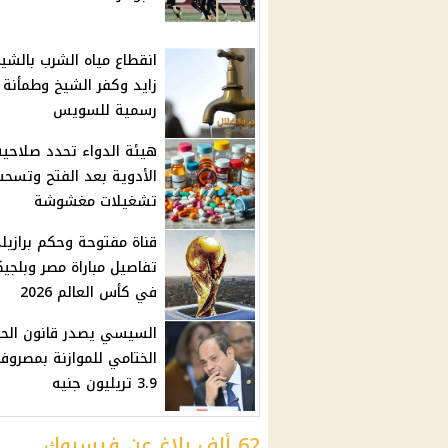
انقطاع مياه الشرب بالشي
زايد وكفر الشيخ وطمأنة
رسمية للسويس
هيئة الدواء تحدد صلاحية
الأدوية بعد الفتح وتسحب
تشغيلات مغشوشة
قناة مفتوحة وحكم برازيلي
تفاصيل مباراة مصر وبلجيك
في كأس العالم 2026
السيسي يصدر قانون الح
الختامي للموازنة بمصروف
3.9 تريليون جنيه
62 ألف بلاغ عن فيسبوك