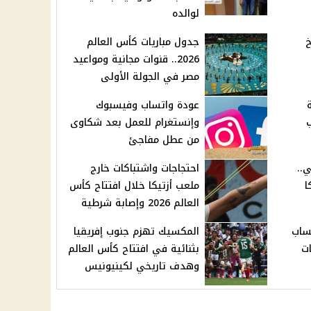
لوالده
خ
جدول مباريات كأس العالم
2026.. قنوات مجانية ومواعيد
مصر في الجولة الأولى
عودة واتساب وفيسبوك
وإنستغرام للعمل بعد شكاوى
من عطل مفاجئ
..
احتجاجات واشتباكات خارج
ا
ملعب أزتيكا خلال افتتاح كأس
العالم 2026 وإصابة شرطية
ساب
المكسيك تهزم جنوب إفريقيا
ات
بثنائية في افتتاح كأس العالم
وهدف تاريخي لكينيونيس