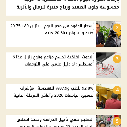
محسوسة جنوب الصعيد ورياح مثيرة للرمال والأتربة
أسعار الوقود في مصر اليوم .. بنزين 80 بـ20.75
2
جنيه والسولار بـ20.50 جنيه
البحوث الفلكية تحسم مزاعم وقوع زلزال غدًا 6
3
أغسطس: لا دليل علمي على التوقعات
92.8% للطب و87.9% للهندسة.. مؤشرات
4
تنسيق الجامعات 2026 وأماكن المرحلة الثانية
التعليم تنفي تأجيل الدراسة وتحدد انطلاق
5
العام الجديد 12 سبتمبر والدولية 6 سبتمبر