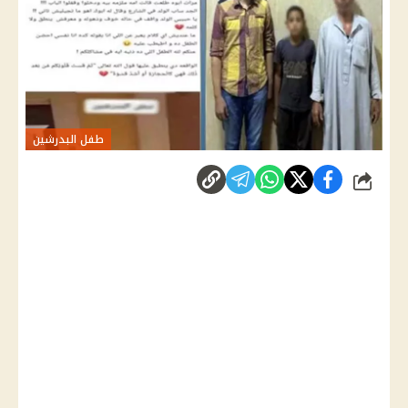
طفل البدرشين
شارك