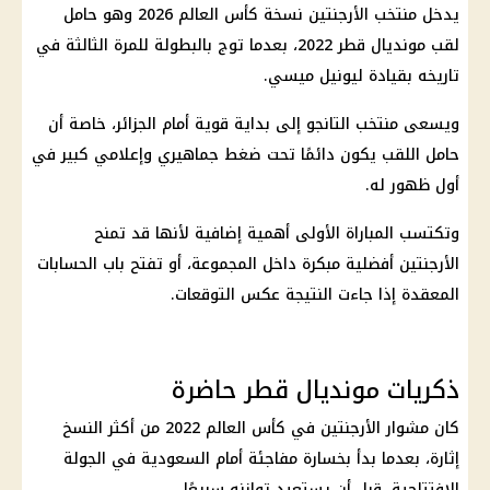
يدخل منتخب الأرجنتين نسخة كأس العالم 2026 وهو حامل
لقب مونديال قطر 2022، بعدما توج بالبطولة للمرة الثالثة في
تاريخه بقيادة ليونيل ميسي.
ويسعى منتخب التانجو إلى بداية قوية أمام الجزائر، خاصة أن
حامل اللقب يكون دائمًا تحت ضغط جماهيري وإعلامي كبير في
أول ظهور له.
وتكتسب المباراة الأولى أهمية إضافية لأنها قد تمنح
الأرجنتين أفضلية مبكرة داخل المجموعة، أو تفتح باب الحسابات
المعقدة إذا جاءت النتيجة عكس التوقعات.
ذكريات مونديال قطر حاضرة
كان مشوار الأرجنتين في كأس العالم 2022 من أكثر النسخ
إثارة، بعدما بدأ بخسارة مفاجئة أمام السعودية في الجولة
الافتتاحية، قبل أن يستعيد توازنه سريعًا.