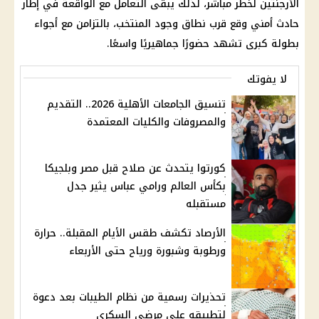
الأرجنتين لخطر مباشر، لذلك يبقى التعامل مع الواقعة في إطار
حادث أمني وقع قرب نطاق وجود المنتخب، بالتزامن مع أجواء
بطولة كبرى تشهد حضورًا جماهيريًا واسعًا.
لا يفوتك
تنسيق الجامعات الأهلية 2026.. التقديم
والمصروفات والكليات المعتمدة
كورتوا يتحدث عن صلاح قبل مصر وبلجيكا
بكأس العالم ورامي عباس يثير جدل
مستقبله
الأرصاد تكشف طقس الأيام المقبلة.. حرارة
ورطوبة وشبورة ورياح حتى الأربعاء
تحذيرات رسمية من نظام الطيبات بعد دعوة
لتطبيقه على مرضى السكري