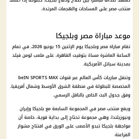
تشهد صدامًا مباشرًا بين صلاح ودفاع بلجيكا، خصوصًا إذا اعتمد
منتخب مصر
على المساحات والهجمات المرتدة.
موعد مباراة مصر وبلجيكا
تقام
مباراة مصر وبلجيكا
يوم الإثنين 15 يونيو 2026، في تمام
الساعة العاشرة مساءً بتوقيت
القاهرة
، على ملعب لومن فيلد
بمدينة سياتل الأمريكية.
وتنقل مباريات
كأس العالم
عبر قنوات
MAX
beIN SPORTS
المخصصة للبطولة في منطقة الشرق الأوسط وشمال أفريقيا،
وفق جدول البث الخاص بالناقل الرسمي.
ويقع
منتخب مصر
في المجموعة السابعة مع بلجيكا وإيران
ونيوزيلندا، وهي مجموعة تحتاج إلى بداية قوية، خاصة أن
مواجهة بلجيكا تبدو الأصعب على الورق في افتتاح مشوار
الفراعنة
.