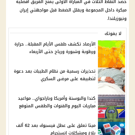
حصد النقاط الثلاث في المباراة الأولى يمنح الفريق أفضلية
مبكرة داخل المجموعة ويقلل الضغط قبل مواجهتي إيران
ونيوزيلندا.
لا يفوتك
الأرصاد تكشف طقس الأيام المقبلة.. حرارة
ورطوبة وشبورة ورياح حتى الأربعاء
تحذيرات رسمية من نظام الطيبات بعد دعوة
لتطبيقه على مرضى السكري
كندا والبوسنة وأمريكا وباراجواي.. مواعيد
مباريات اليوم والقنوات والطقس المتوقع
ميتا تعلق على عطل فيسبوك بعد 62 ألف
بلاغ ومشكلات إنستجرام