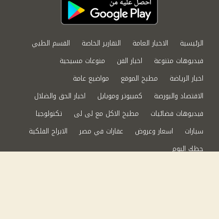
الرئيسية
الاخبار العامة
التقارير الخاصة
القسم الطبي
فيديوهات متنوعة
اخبار الفن
منوعات مسيحية
اخبار الرياضة
مطبخ الموقع
مواضيع عامة
الاقتصاد والبورصة
كمبيوتر وموبايل
اخبار الحق والضلال
فيديوهات فضائيات
مطبخ الاكل مع لى لى
تكنولوجيا
سيارات
اسعار وعروض
عقارات في مصر
الابراج الفلكية
حظك اليوم
من نحن
سياسة الخصوصية
اتصل بنا
©2024 الحق والضلال All Rights Reserved.
Powered by