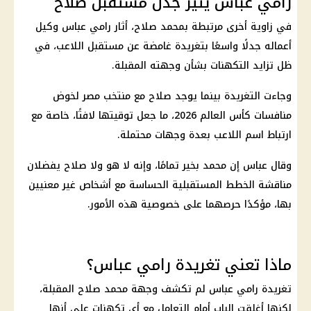
رامي عباس يثير جدل مستقبل صلاح
في زاوية أخرى مرتبطة بمحمد صلاح، أثار رامي عباس وكيل
أعماله جدلًا واسعًا بتغريدة غامضة عن مستقبل اللاعب، في
ظل تزايد التكهنات بشأن وجهته المقبلة.
وجاءت التغريدة بينما يوجد صلاح مع
منتخب مصر
لخوض
منافسات
كأس العالم 2026
، ما جعل توقيتها لافتًا، خاصة مع
ارتباط اسم اللاعب بعدة وجهات محتملة.
وقال عباس إن محمد بخير تمامًا، وإنه لا هو ولا صلاح يفضلان
مناقشة الخطط المستقبلية الحساسة مع أشخاص غير معنيين
بها، مؤكدًا حرصهما على خصوصية هذه الأمور.
ماذا تعني تغريدة رامي عباس؟
تغريدة رامي عباس لم تكشف وجهة
محمد صلاح
المقبلة،
لكنها أغلقت الباب أمام التعامل مع أي تكهنات على أنها